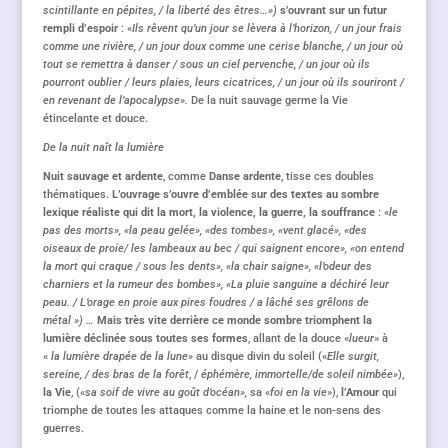
scintillante en pépites, / la liberté des êtres…»)
s’ouvrant sur un futur
rempli d’espoir
: «
Ils rêvent qu’un jour se lèvera à l’horizon, / un jour frais
comme une rivière, / un jour doux comme une cerise blanche, / un jour où
tout se remettra à danser / sous un ciel pervenche, / un jour où ils
pourront oublier / leurs plaies, leurs cicatrices, / un jour où ils souriront /
en revenant de l’apocalypse».
De la nuit sauvage germe la Vie
étincelante et douce.
De la nuit naît la lumière
Nuit sauvage
et ardente
, comme
Danse ardente
,
tisse ces doubles
thématiques.
L’ouvrage
s’ouvre d’emblée sur des textes au sombre
lexique réaliste qui dit la mort, la violence, la guerre, la souffrance
: «
le
pas des morts», «la peau gelée», «des tombes», «vent glacé», «des
oiseaux de proie/ les lambeaux au bec / qui saignent encore», «
on entend
la mort qui craque / sous les dents», «la chair saigne», «
l’odeur des
charnier
s
et la rumeur des bombes», «
La pluie sanguine a déchiré leur
peau. / L’orage en proie aux pires foudres / a lâché ses grêlons de
métal »)
…
Mais très vite derrière ce monde sombre triomphent la
lumière déclinée sous toutes ses formes
, allant de la douce «
lueur
» à
«
la lumière drapée de la lune»
au disque divin du soleil («
E
lle surgit,
sereine, / des bras de la forêt
, /
éphémère, immortelle/de soleil nimbée»
),
la Vie
, («
sa soif de vivre au goût d’océan»,
sa «
foi en la vie
»),
l’Amour
qui
triomphe de toutes les attaques comme la haine et le non-sens des
guerres.