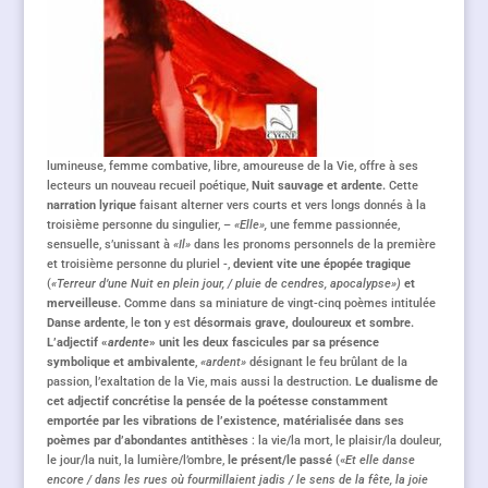
lumineuse, femme combative, libre, amoureuse de la Vie, offre à ses
lecteurs un nouveau recueil poétique,
Nuit sauvage
et ardente
.
Cette
narration lyrique
faisant alterner vers courts et vers longs donnés à la
troisième personne du singulier, –
«
Elle»,
une femme passionnée,
sensuelle, s’unissant à
«Il»
dans les pronoms personnels de la première
et troisième personne du pluriel -,
dev
ient vite une
épopée tragique
(
«Terreur d’une Nuit en plein jour, / pluie de cendres, apocalypse»)
e
t
merveilleuse
.
Comme dans sa miniature de vingt-cinq poèmes intitulée
Danse ardente
, le
ton
y est
désormais grave, douloureux et sombre.
L’adjectif «
ardente
» unit les deux fascicules par sa présence
symbolique et ambivalente
,
«
a
rdent»
désignant le feu brûlant de la
passion, l’exaltation de la Vie, mais aussi la destruction.
Le dualisme de
cet adjectif concrétise la pensée de la poétesse constamment
emportée par les vibrations de l’existence, matérialisée dans ses
poèmes par d’abondantes antithèses
: la vie/la mort, le plaisir/la douleur,
le jour/la nuit, la lumière/l’ombre,
le présent/le passé
(«
Et elle dans
e
encore / dans les rues où fourmillaient jadis / le se
n
s de la fête, la joie