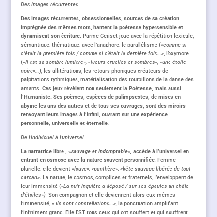
Des images récurrentes
Des images récurrentes, obsessionnelles, sources de sa création
imprégnée des mêmes mots, hantent la poétesse hypersensible et
dynamisent son écriture
. Parme Ceriset joue avec la répétition lexicale,
sémantique, thématique, avec l’anaphore, le parallélisme (
«
comme si
c’était la première fois / comme si c’était la dernière fois…»
, l’oxymore
(«
Il est sa sombre lumière», «
lueurs cruelles et sombres», «une étoile
noire»…
),
les allitérations, les retours phoniques créateurs de
palpitations rythmiques, matérialisation des tourbillons de la danse des
amants.
Ces jeux révèlent non seulement la Poétesse, mais aussi
l’Humaniste.
Ses poèmes, espèces de palimpsestes, de mises en
abyme les uns des autres et de tous ses ouvrages, sont des miroirs
renvoyant leurs images à l’infini, ouvrant sur une expérience
personnelle, universelle et éternelle.
De l’individuel à l’universel
La narratrice libre , «
sauvage et indomptable»,
accède à l’universel en
entrant en osmose avec la nature
souvent personnifiée
. Femme
plurielle, elle devient «
louve»,
«
panthère
»,
«bête sauvage libérée de tout
carcan».
La nature, le cosmos, complices et fraternels, l’enveloppent de
leur immensité (
«La nuit inquiète a déposé / sur ses épaules un châle
d’étoiles»
).
Son compagnon et elle deviennent alors eux-mêmes
l’immensité, «
I
ls sont constellations…»,
la ponctuation
amplifiant
l’infiniment grand. Elle EST tous ceux qui ont souffert et qui souffrent