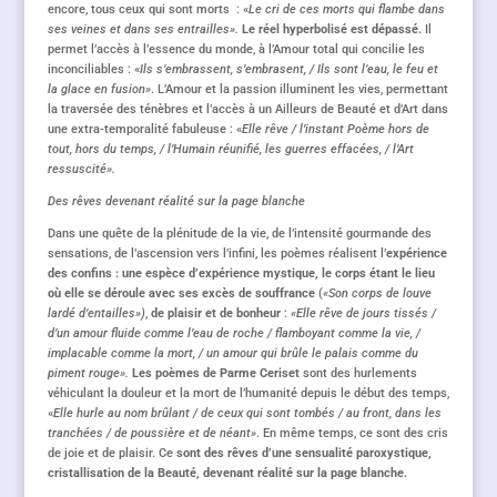
encore, tous ceux qui sont morts : «
Le cri de ces morts qui flambe dans
ses veines et dans ses entrailles».
Le réel
hyperbolisé
est
dépass
é.
Il
permet l’accès à l’essence du monde, à l’Amour total qui concilie les
inconciliables : «
Ils s’embrassent, s’embrasent, / Ils sont l’eau, le feu et
la glace en fusion»
. L’Amour et la passion illuminent les vies, permettant
la traversée des ténèbres et l’accès à un Ailleurs de Beauté et d’Art dans
une extra-temporalité fabuleuse : «
Elle rêve / l’instant Poème hors de
tout, hors du temps, / l’Humain réunifié, les guerres effacées, / l’Art
ressuscité».
Des rêves devenant réalité sur la page blanche
Dans une quête de la plénitude de la vie, de l’intensité gourmande des
sensations, de l’ascension vers l’infini, les poèmes réalisent l’
expérience
des confins :
une espèce d’expérience mystique, le corps étant le lieu
où elle se déroule avec ses excès de souffrance
(
«Son corps de louve
lardé d’entailles»)
,
de plaisir et de bonheur
:
«
Elle rêve de jours tissés /
d’un amour fluide comme l’
e
au de roche / flamboyant comme la vie, /
implacable comme la mort, / un amour qui brûle le palais comme du
piment rouge».
L
es poèmes de Parme Ceriset
sont des hurlements
véhiculant la douleur et la mort de l’humanité depuis le début des temps,
«
Elle hurle au nom brûlant / de ceux qui sont tombés / au front, dans les
tranchées / de poussière et de néant»
. En même temps, ce sont des cris
de joie et de plaisir. Ce
sont des rêves
d’
une
sensualité paroxystique,
cristallisation de la Beauté,
devenant réalité sur la page blanche.