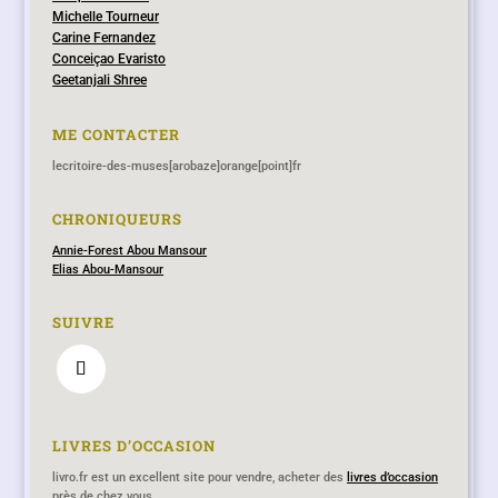
Michelle Tourneur
Carine Fernandez
Conceiçao Evaristo
Geetanjali Shree
ME CONTACTER
lecritoire-des-muses[arobaze]orange[point]fr
CHRONIQUEURS
Annie-Forest Abou Mansour
Elias Abou-Mansour
SUIVRE
LIVRES D’OCCASION
livro.fr est un excellent site pour vendre, acheter des
livres d’occasion
près de chez vous