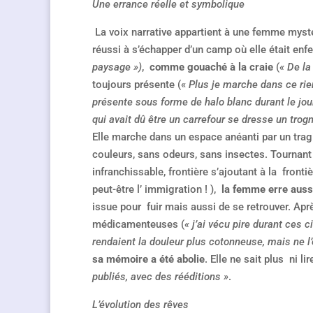
Une errance réelle et symbolique
La voix narrative appartient à une femme mystér
réussi à s’échapper d’un camp où elle était en
paysage »)
,
comme gouaché à la craie
(
« De la
toujours présente («
Plus je marche dans ce rien
présente sous forme de halo blanc durant le jou
qui avait dû être un carrefour se dresse un trog
Elle marche dans un espace anéanti par un trag
couleurs, sans odeurs, sans insectes. Tournant
infranchissable, frontière s’ajoutant à la frontiè
peut-être l’ immigration ! ),
la femme erre auss
issue pour fuir mais aussi de se retrouver. Apr
médicamenteuses (
« j’ai vécu pire durant ces 
rendaient la douleur plus cotonneuse, mais ne l’
sa mémoire a été abolie
. Elle ne sait plus ni li
publiés, avec des rééditions »
.
L’évolution des rêves