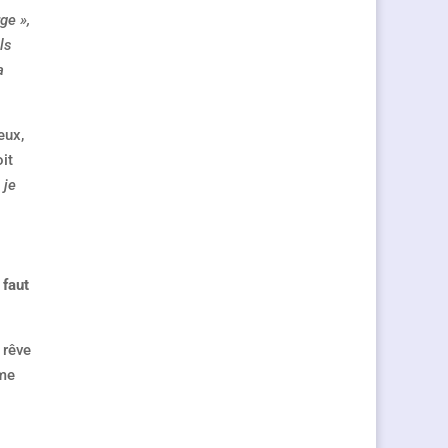
ge »,
ls
a
eux,
it
 je
 faut
 rêve
ime