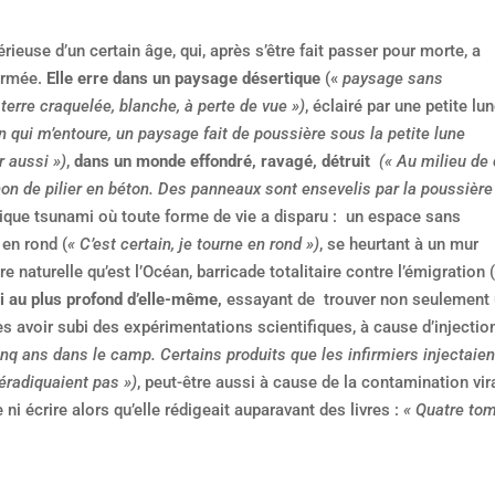
ieuse d’un certain âge, qui, après s’être fait passer pour morte, a
fermée.
Elle erre dans un paysage désertique
(«
paysage sans
 terre craquelée, blanche, à perte de vue »)
, éclairé par une petite lu
 qui m’entoure, un paysage fait de poussière sous la petite lune
r aussi »)
,
dans un monde effondré, ravagé, détruit
(« Au milieu de
non de pilier en béton. Des panneaux sont ensevelis par la poussière 
ique tsunami où toute forme de vie a disparu : un espace sans
 en rond (
« C’est certain, je tourne en rond »)
, se heurtant à un mur
re naturelle qu’est l’Océan, barricade totalitaire contre l’émigration 
i au plus profond d’elle-même,
essayant de trouver non seulement
ès avoir subi des expérimentations scientifiques, à cause d’injecti
cinq ans dans le camp. Certains produits que les infirmiers injectaien
éradiquaient pas »)
, peut-être aussi à cause de la contamination vira
re ni écrire alors qu’elle rédigeait auparavant des livres :
« Quatre to