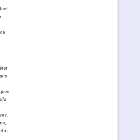
tant
e
e
nce
état
sans
s
lques
lle
ses,
me,
ette,