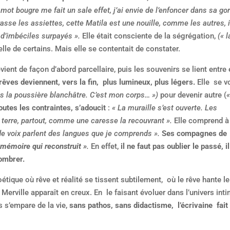
 mot bougre me fait un sale effet, j’ai envie de l’enfoncer dans sa gor
sse les assiettes, cette Matila est une nouille, comme les autres, i
ée d’imbéciles surpayés ».
Elle était consciente de la ségrégation,
(« l
ielle de certains. Mais elle se contentait de constater.
ent de façon d’abord parcellaire, puis les souvenirs se lient entre 
rêves deviennent, vers la fin, plus lumineux, plus légers.
Elle se vo
ns la poussière blanchâtre. C’est mon corps… »)
pour devenir autre (
«
toutes les contraintes, s’adoucit
:
« La muraille s’est ouverte. Les
 terre, partout, comme une caresse la recouvrant ».
Elle comprend à
e voix parlent des langues que je comprends ».
Ses compagnes de
 mémoire qui reconstruit »
.
En effet,
il ne faut pas oublier le passé, il
ombrer.
poétique où rêve et réalité se tissent subtilement, où le rêve hante le
Merville apparaît en creux. En le faisant évoluer dans l’univers int
s s’empare de la vie,
sans pathos, sans didactisme, l’écrivaine fait