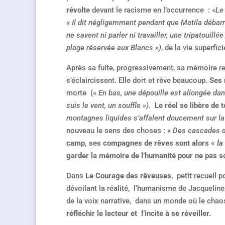
révolte
devant le racisme en l’occurrence : «
Le
« Il dit négligemment pendant que Matila débarra
ne savent ni parler ni travailler, une tripatouill
plage réservée aux Blancs »)
, de la vie superfic
Après sa fuite, progressivement, sa mémoire revi
s’éclaircissent. Elle dort et rêve beaucoup.
Ses 
morte («
En bas, une dépouille est allongée da
suis le vent, un souffle »).
Le réel se libère de 
montagnes liquides s’affalent doucement sur la
nouveau le sens des choses : «
Des cascades d
camp, ses compagnes de rêves sont alors «
la
garder la mémoire de l’humanité pour ne pas s
Dans
Le Courage des rêveuses
, petit recueil 
dévoilant la réalité, l’humanisme de Jacqueline 
de la voix narrative, dans un monde où le chao
réfléchir le lecteur et l’incite à se réveiller.