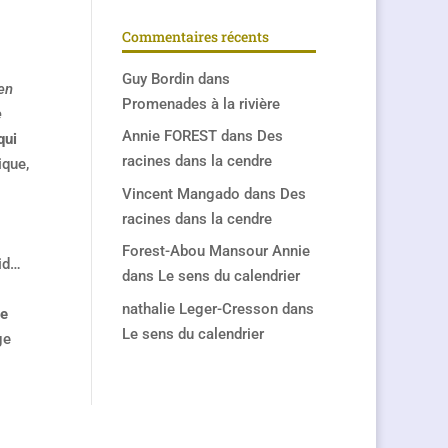
Commentaires récents
Guy Bordin
dans
en
Promenades à la rivière
e
Annie FOREST
dans
Des
qui
racines dans la cendre
que,
Vincent Mangado
dans
Des
racines dans la cendre
Forest-Abou Mansour Annie
vid…
dans
Le sens du calendrier
nathalie Leger-Cresson
dans
te
Le sens du calendrier
nge