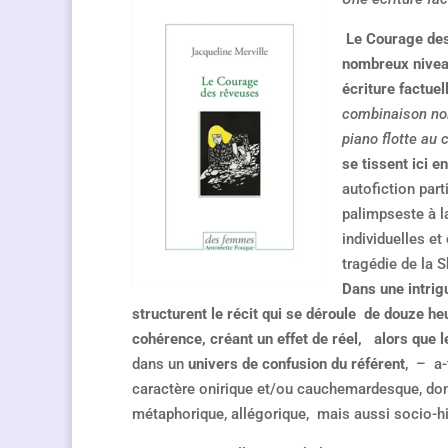
Le Courage de
nombreux nivea
écriture factue
combinaison noi
piano flotte au c
se tissent ici e
autofiction part
palimpseste à l
individuelles et
tragédie de la S
Dans une intrig
structurent le récit qui se déroule de douze h
cohérence, créant un effet de réel, alors que le
dans un
univers de confusion du référent
, – a-
caractère onirique et/ou cauchemardesque, do
métaphorique, allégorique, mais aussi socio-hi