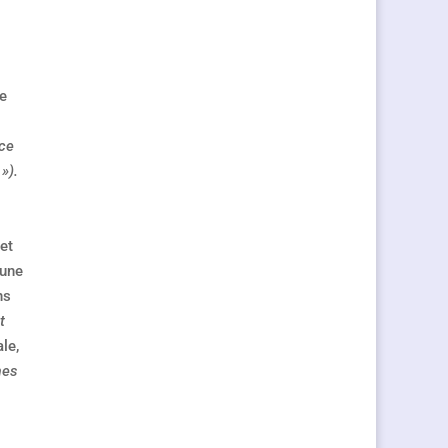
ne
 ce
»).
(et
 une
ons
t
le,
mes