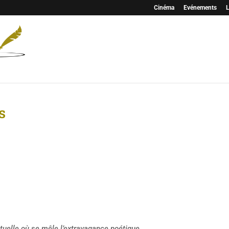
Cinéma
Evénements
L
s
ctuelle où se mêle l’extravagance poétique