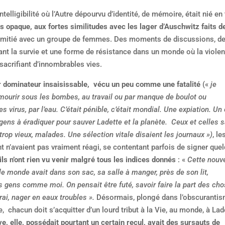
elligibilité où l’Autre dépourvu d’identité, de mémoire, était nié en 
s opaque, aux fortes similitudes avec les lager d’Auschwitz faits d
d’amitié avec un groupe de femmes. Des moments de discussions, d
ttant la survie et une forme de résistance dans un monde où la viole
sacrifiant d’innombrables vies.
r dominateur insaisissable,
vécu un peu comme une fatalité
(«
je
 mourir sous les bombes, au travail ou par manque de boulot ou
es virus, par l’eau. C’était pénible, c’était mondial. Une expiation. Un 
gens à éradiquer pour sauver Ladette et la planète. Ceux et celles 
 trop vieux, malades. Une sélection vitale disaient les journaux »)
, le
t n’avaient pas vraiment réagi, se contentant parfois de signer que
ls n’ont rien vu venir malgré tous les indices donnés
: «
Cette nouve
e monde avait dans son sac, sa salle à manger, près de son lit,
 gens comme moi. On pensait être futé, savoir faire la part des cho
rai, nager en eaux troubles ».
Désormais, plongé dans l’obscurantis
e,
chacun doit s’acquitter d’un lourd tribut à la Vie, au monde, à Lad
ve, elle, possédait pourtant un certain recul, avait des sursauts de