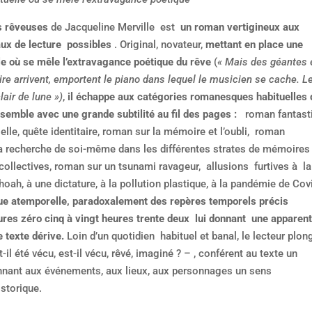
s rêveuses
de Jacqueline Merville est
un roman vertigineux aux
ux de lecture possibles
. Original, novateur,
mettant en place une
lle où se mêle l’extravagance poétique du rêve
(
« Mais des géantes 
re arrivent, emportent le piano dans lequel le musicien se cache. L
lair de lune »)
,
il échappe aux catégories romanesques habituelles 
nsemble avec une grande subtilité au fil des pages :
roman fantasti
ielle, quête identitaire, roman sur la mémoire et l’oubli, roman
a recherche de soi-même dans les différentes strates de mémoires
 collectives, roman sur un tsunami ravageur, allusions furtives à la
hoah, à une dictature, à la pollution plastique, à la pandémie de Co
ue atemporelle, paradoxalement des repères temporels précis
eures zéro cinq à vingt heures trente deux lui donnant une apparen
 texte dérive.
Loin d’un quotidien habituel et banal, le lecteur plo
t-il été vécu, est-il vécu, rêvé, imaginé ? – , conférent au texte un
nnant aux événements, aux lieux, aux personnages un sens
storique.