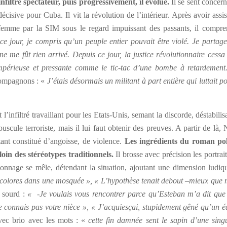
ltré spectateur, puis progressivement, il évolue.
Il se sent concer
écisive pour Cuba. Il vit la révolution de l’intérieur. Après avoir assi
e femme par la SIM sous le regard impuissant des passants, il compre
ce jour, je compris qu’un peuple entier pouvait être violé. Je partage
ne me fût rien arrivé. Depuis ce jour, la justice révolutionnaire cessa
impérieuse et pressante comme le tic-tac d’une bombe à retardement
 compagnons : «
J’étais désormais un militant à part entière qui luttait p
infiltré travaillant pour les Etats-Unis, semant la discorde, déstabilis
scule terroriste, mais il lui faut obtenir des preuves. A partir de là, 
tant constitué d’angoisse, de violence.
Les ingrédients du roman pol
 loin des stéréotypes traditionnels.
Il brosse avec précision les portrai
onnage se mêle, détendant la situation, ajoutant une dimension ludiq
bicolores dans une mosquée », « L’hypothèse tenait debout –mieux que 
n sourd :
« -Je voulais vous rencontrer parce qu’Esteban m’a dit que
ne connais pas votre nièce », « J’acquiesçai, stupidement gêné qu’un é
vec brio avec les mots : «
cette fin damnée sent le sapin d’une singu