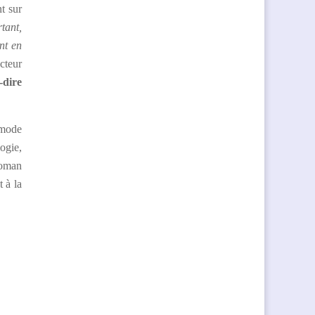
t sur
tant,
nt en
cteur
-dire
 mode
ogie,
roman
t à la