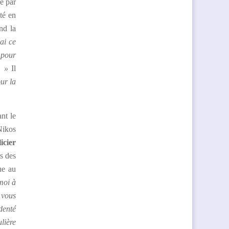
né par
sté en
nd la
ai ce
 pour
. »
Il
our la
ant le
Nikos
icier
ts des
ue au
moi à
 vous
denté
lière