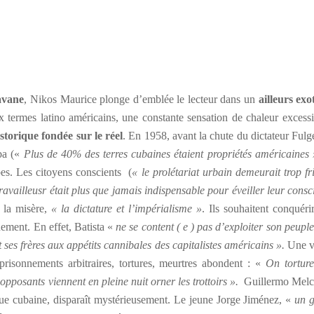
Havane
, Nikos Maurice plonge d’emblée le lecteur dans un
ailleurs exo
 termes latino américains, une constante sensation de chaleur excessi
istorique fondée sur le réel
. En 1958, avant la chute du dictateur Fulg
uba («
Plus de 40% des terres cubaines étaient propriétés américaines
ïbes. Les citoyens conscients (
« le prolétariat urbain demeurait trop fr
travailleusr était plus que jamais indispensable pour éveiller leur cons
e la misère,
« la dictature et l’impérialisme »
. Ils souhaitent conquéri
ignement. En effet, Batista «
ne se content ( e ) pas d’exploiter son peuple,
ant ses frères aux appétits cannibales des capitalistes américains ».
Une 
mprisonnements arbitraires, tortures, meurtres abondent : «
On tortur
opposants viennent en pleine nuit orner les trottoirs ».
Guillermo Melc
ue cubaine, disparaît mystérieusement. Le jeune Jorge Jiménez, «
un 