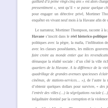
gaillard d’à peine vingt-cinq ans »
est alors charg
pressentiment »,
sent qu’il «
se passe quelque c
pour engager un détective privé, Mortimer Thomp
enquêter en vivant neuf mois à la Havane afin de dé
Le narrateur, Mortimer Thompson, raconte à la pr
Havane
s’inscrit dans le
réel historico-politiq
politiques avec la pègre, la mafia, l’infiltration 
avec les classes possédantes, les milices gouvern
faire croire au monde entier que les revendicati
démasque la réalité sociale : d’un côté la ville ri
quartiers de la Havane. A la différence de la viei
quadrillage de grandes avenues spacieuses éclai
cinémas, de stations-services… »),
de l’autre la
d’obtenir quelques dollars pour survivre, «
des j
l’entrée des villes (…) la ségrégations raciale (…
inégalitaire dominé par la corruption et la violence