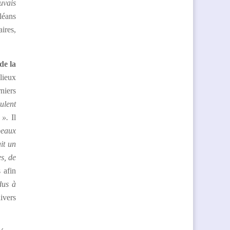
uvais
léans
ires,
 de la
lieux
rniers
eulent
 ».
Il
beaux
it un
s, de
 afin
dus à
ivers