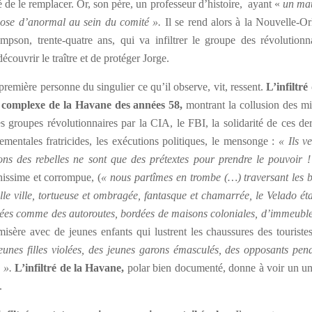
é de le remplacer. Or, son père, un professeur d’histoire, ayant «
un ma
hose d’anormal au sein du comité ».
Il se rend alors à la Nouvelle-Or
son, trente-quatre ans, qui va infiltrer le groupe des révolutionna
couvrir le traître et de protéger Jorge.
emière personne du singulier ce qu’il observe, vit, ressent.
L’infiltré
ue complexe de la Havane des années 58,
montrant la collusion des mi
des groupes révolutionnaires par la CIA, le FBI, la solidarité de ces de
ementales fratricides, les exécutions politiques, le mensonge :
« Ils v
ons des rebelles ne sont que des prétextes pour prendre le pouvoir !
chissime et corrompue, (
« nous partîmes en trombe (…) traversant les 
lle ville, tortueuse et ombragée, fantasque et chamarrée, le Velado éta
rées comme des autoroutes, bordées de maisons coloniales, d’immeuble
 misère avec de jeunes enfants qui lustrent les chaussures des touristes
eunes filles violées, des jeunes garons émasculés, des opposants pen
) ».
L’infiltré de la Havane,
polar bien documenté, donne à voir un un
.