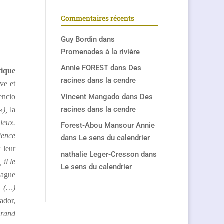
Commentaires récents
Guy Bordin
dans
Promenades à la rivière
Annie FOREST
dans
Des
tique
racines dans la cendre
ve et
encio
Vincent Mangado
dans
Des
racines dans la cendre
 »),
la
ileux.
Forest-Abou Mansour Annie
cience
dans
Le sens du calendrier
r leur
nathalie Leger-Cresson
dans
 il le
Le sens du calendrier
vague
e (…)
ador,
grand