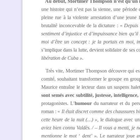
Au début, Mortimer Thompson n’est qu’un infi
une histoire qui n’est pas la sienne, une période d
pleine rue à la violente arrestation d’une jeun
brutalité inconcevable de la dictature : «
Depuis 
sentiment d’injustice et d’impuissance bien qu’il 
moi d’être un concept : je la portais en moi, 
s’implique dans la lutte, devient solidaire de ses
libération de Cuba ».
Très vite, Mortimer Thompson découvre qui est l’
comité, souhaitant transformer le groupe en groupu
Maurice entraîne le lecteur dans un suspens hale
sont semés avec subtilité, justesse, intelligence,
protagonistes. L’
humour
du narrateur et du pers
roman : «
Il était discret comme des chaussures 
cette heure de la nuit (…) »,
le dialogue avec u
aviez bien connu Valdès. / – Il vous a menti, je 
mentionne le mot ‘ dent’ ».
Le narrateur joue a