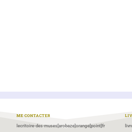
ME CONTACTER
LI
lecritoire-des-muses[arobaze]orange[point]fr
liv