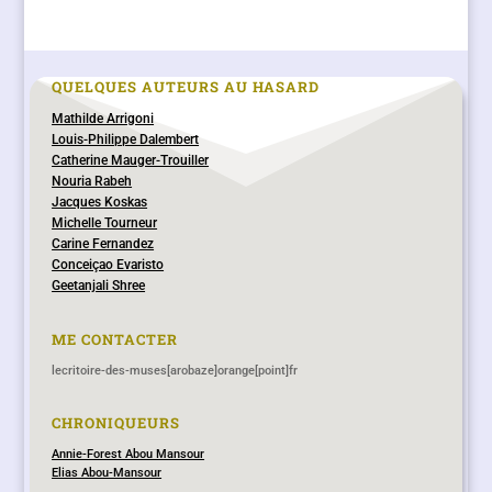
QUELQUES AUTEURS AU HASARD
Mathilde Arrigoni
Louis-Philippe Dalembert
Catherine Mauger-Trouiller
Nouria Rabeh
Jacques Koskas
Michelle Tourneur
Carine Fernandez
Conceiçao Evaristo
Geetanjali Shree
ME CONTACTER
lecritoire-des-muses[arobaze]orange[point]fr
CHRONIQUEURS
Annie-Forest Abou Mansour
Elias Abou-Mansour