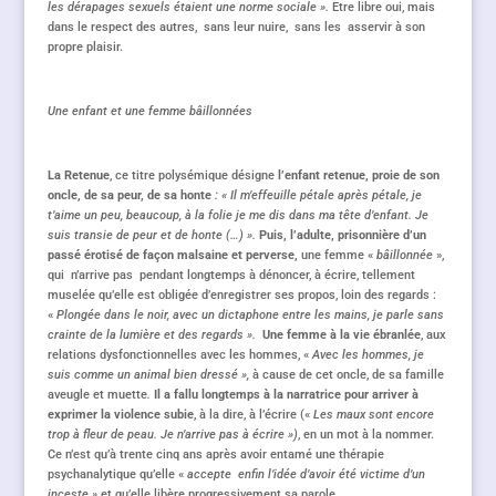
les dérapages sexuels étaient une norme sociale ».
Etre libre oui, mais
dans le respect des autres, sans leur nuire, sans les asservir à son
propre plaisir.
Une enfant et une femme bâillonnées
La Retenue
, ce titre polysémique désigne
l’enfant retenue, proie de son
oncle, de sa peur, de sa honte
: « Il m’effeuille pétale après pétale, je
t’aime un peu, beaucoup, à la folie je me dis dans ma tête d’enfant. Je
suis transie de peur et de honte (…) ».
Puis, l’adulte, prisonnière d’un
passé érotisé de façon malsaine et perverse,
une femme «
bâillonnée
»,
qui n’arrive pas pendant longtemps à dénoncer, à écrire, tellement
muselée qu’elle est obligée d’enregistrer ses propos, loin des regards :
«
Plongée dans le noir, avec un dictaphone entre les mains, je parle sans
crainte de la lumière et des regards ».
Une femme à la vie ébranlée
, aux
relations dysfonctionnelles avec les hommes, «
Avec les hommes, je
suis comme un animal bien dressé »,
à cause de cet oncle, de sa famille
aveugle et muette
.
Il a fallu longtemps à la narratrice pour arriver à
exprimer la violence subie
, à la dire, à l’écrire («
Les maux sont encore
trop à fleur de peau. Je n’arrive pas à écrire »)
, en un mot à la nommer.
Ce n’est qu’à trente cinq ans après avoir entamé une thérapie
psychanalytique qu’elle «
accepte enfin l’idée
d’avoir été victime d’un
inceste »
et qu’elle libère progressivement sa parole
.