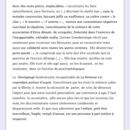
Avec des mots précis, implacables,
« racont(ant) les faits
naturellement, sans fioritures, en (…) décrivant la réalité nue »,
sans la
moindre concession, laissant jaillir sa souffrance, sa colère contre «
le
clan », « le monstre »,
«
l’ omerta
»…, termes aux connotations négatives
suscitant la répulsion, concrétisation de la violence de cette
association d’êtres dénués de scrupules, fraternité dans l’exercice de
l’insupportable, véritable mafia,
Corinne Grandemange n’écrit pas
seulement pour cicatriser ses blessures, pour se reconstruire mais
aussi par
solidarité avec toutes les autres victimes
. Elle devient leur
porte-parole
: «
Je comprends que la lutte doit être sociétale tant la
question de l’inceste dérange (…) ».
Elle leur montre qu’elles ne sont
pas seules. Elle écrit et elle agit aussi, en les écoutant, en les
soutenant, dans sa fonction de psychopédagogue.
Le
témoignage
bouleversant, insupportable de
La Retenue
est
cependant porteur d’espoir
. Concrétisant par les mots la violence subie
par la fillette, il montre la nécessité de parler, de crier, de dénoncer
l’abject pour que notre société paternaliste, qui commence à agir, il faut
toutefois le reconnaître, aille encore plus loin et que les incestes, les
viols, les discriminations soient sévèrement condamnés et
disparaissent enfin. Et que tous admettent que
l’enfant, petit être
merveilleux, fragile, rempli d’amour, est une personne à part entière à
respecter