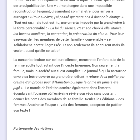
famille accuse et culpabilise la victime
remplie de honte qui
intériorise
cette culpabilisation
. Une victime plongée dans une impossible
reconstruction feignant, dissimulant son mal être pour arriver à
surnager : «
Pour survivre, j’ai passé quarante ans à donner le change ».
Tout est su, mais tout est tu,
une omerta imposée par la grand-mère à
la forte personnalité
: «
La loi du silence, c’est son choix à elle, Mamie :
les bonnes manières, la contention, la préservation du clan ».
Pour leur
sauvegarde, les membres de cette famille « convenable » se
solidarisent contre l’agressée
. Et non seulement ils se taisent mais ils
veulent aussi qu’elle se taise !
La narratrice insiste sur ce lourd silence
, meurtre de l’enfant puis de la
femme adulte tout autant que l’inceste lui-même. Non seulement la
famille, mais la
société
aussi est
complice
. Le journal à qui la narratrice
envoie sa lettre ouverte au grand-père défunt «
refuse de la publier par
crainte d’un procès pour diffamation puisque le crime n’a jamais été
jugé ».
Le monde de l’édition sombre également dans l’omerta
éconduisant l’ouvrage où l’écrivaine révèle son vécu sans pourtant
donner les noms des membres de sa famille.
Seules les éditions « des
femmes Antoinette Fouque », voix des femmes, acceptent de publier
son texte !
Porte-parole des victimes