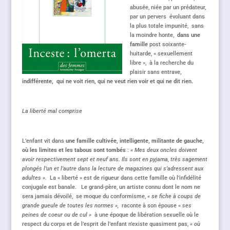
abusée, niée par un prédateur,
par un pervers évoluant dans
la plus totale impunité, sans
la moindre honte,
dans une
famille
post soixante-
huitarde, « sexuellement
libre », à la recherche du
plaisir sans entrave,
indifférente, qui ne voit rien, qui ne veut rien voir et qui ne dit rien.
La liberté mal comprise
L’enfant vit dans
une famille cultivée, intelligente, militante de gauche,
où les limites et les tabous sont tombés
:
« Mes deux oncles doivent
avoir respectivement sept et neuf ans. Ils sont en pyjama, très sagement
plongés l’un et l’autre dans la lecture de magazines qui s’adressent aux
adultes ».
La « liberté » est de rigueur dans cette famille où l’infidélité
conjugale est banale. Le grand-père, un artiste connu dont le nom ne
sera jamais dévoilé, se moque du conformisme,
« se fiche à coups de
grande gueule de toutes les normes »,
raconte à son épouse «
ses
peines de coeur ou de cul »
à une époque de libération sexuelle où le
respect du corps et de l’esprit de l’enfant n’existe quasiment pas,
« où