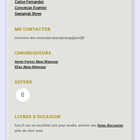
Carine Fernandez
Conceiçao Evaristo
Geetanjali Shree
ME CONTACTER
lecritoire-des-muses[arobaze]orange[point]fr
CHRONIQUEURS
Annie-Forest Abou Mansour
Elias Abou-Mansour
SUIVRE
LIVRES D’OCCASION
livro.fr est un excellent site pour vendre, acheter des
livres d’occasion
près de chez vous