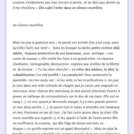
cousine s’endorment, pas moi, encore si petite. Je ne dois pas dormir ou
il me réveillera ».
Elle subit l’enfer dans un silence mortifère
.
Un silence mortifère
Mais un jour à quatorze ans, «
la parole est arrivée d’un seul coup, sans
qu’(elle) l’ai(t) vue venir ».
Sans en évoquer la durée,
petite
victime déjà
adulte, toujours protectrice de ses bourreaux
, pour protéger «
son
coeur de maman », e
lle révèle les faits à sa grand-mère
.
La réponse
révoltante, inimaginable, destructrice explose aux oreilles de la fillette
et du lecteur : «
Tu l’as bien cherché ».
Le refus des adultes, le déni, la
culpabilisation ! Le viol justifié ! La complicité !
Non seulement la
parentèle n’a rien voulu voir : ni les viols, ni les scarifications («
Un jour,
je suis dans une telle solitude de chagrin que je casse une ampoule en
morceaux. Avec chacun des morceaux, je vais passer plusieurs heures à
graver un mélange de circonvolutions sur le dos de ma main. Elle est en
sang (…). Le soir, quand je descends manger, il y a mes grands-parents
et mes deux oncles. (…) Je passe tout le repas à attendre une remarque,
et rien. Personne ne me dit rien. J’ai fait cette œuvre dans la chair. Elle
reste invisible aux regards »),
ni les appels à l’aide de l’autre petite fille
en souffrance, la cousine, qui dès l’âge de douze ans boit, se
drogue :
« ce qu’elle exprime est un appel désespéré ».
Mais en plus
la