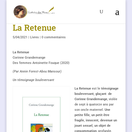
La Retenue
5/04/2021
|
Livres
|
0 commentaires
La Retenue
Corinne Grandemange
Des femmes Antoinette Fouque (2020)
(Par Annie Forest-Abou Mansour)
Un témoignage bouleversant
La Retenue
est le
témoignage
bouleversant, glaçant
de
Corinne Grandemange
, violée
de sept à quatorze ans par
son oncle maternel.
Une
petite fille, un petit être
fragile, innocent, devenue un
jouet sexuel, un objet de
consommation
, profanée,