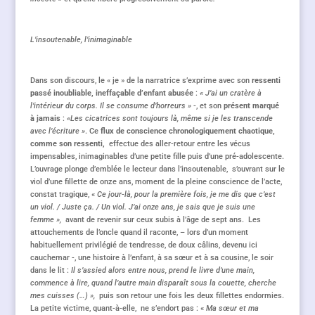
L’insoutenable, l’inimaginable
Dans son discours, le « je » de la narratrice s’exprime avec son
ressenti
passé inoubliable, ineffaçable d’enfant abusée
:
« J’ai un cratère à
l’intérieur du corps. Il se consume d’horreurs »
-, et son
présent marqué
à jamais
:
«Les cicatrices sont toujours là, même si je les transcende
avec l’écriture »
. Ce
flux de conscience chronologiquement chaotique,
comme son ressenti,
effectue des aller-retour entre les vécus
impensables, inimaginables d’une petite fille puis d’une pré-adolescente.
L’ouvrage plonge d’emblée le lecteur dans l’insoutenable, s’ouvrant sur le
viol d’une fillette de onze ans, moment de la pleine conscience de l’acte,
constat tragique, «
Ce jour-là, pour la première fois, je me dis que c’est
un viol. / Juste ça. / Un viol. J’ai onze ans, je sais que je suis une
femme »,
avant de revenir sur ceux subis à l’âge de sept ans. Les
attouchements de l’oncle quand il raconte, – lors d’un moment
habituellement privilégié de tendresse, de doux câlins, devenu ici
cauchemar -, une histoire à l’enfant, à sa sœur et à sa cousine, le soir
dans le lit :
Il s’assied alors entre nous, prend le livre d’une main,
commence à lire, quand l’autre main disparaît sous la couette, cherche
mes cuisses (…) »,
puis son retour une fois les deux fillettes endormies.
La petite victime, quant-à-elle, ne s’endort pas : «
Ma sœur et ma