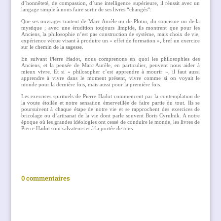
d’honnêteté, de compassion, d’une intelligence supérieure, il réussit avec un
langage simple à nous faire sortir de ses livres “changés“.
Que ses ouvrages traitent de Marc Aurèle ou de Plotin, du stoïcisme ou de la
mystique ; avec une érudition toujours limpide, ils montrent que pour les
Anciens, la philosophie n’est pas construction de système, mais choix de vie,
expérience vécue visant à produire un « effet de formation », bref un exercice
sur le chemin de la sagesse.
En suivant Pierre Hadot, nous comprenons en quoi les philosophies des
Anciens, et la pensée de Marc Aurèle, en particulier, peuvent nous aider à
mieux vivre. Et si « philosopher c’est apprendre à mourir », il faut aussi
apprendre à vivre dans le moment présent, vivre comme si on voyait le
monde pour la dernière fois, mais aussi pour la première fois.
Les exercices spirituels de Pierre Hadot commencent par la contemplation de
la voute étoilée et notre sensation émerveillée de faire partie du tout. Ils se
poursuivent à chaque étape de notre vie et se rapprochent des exercices de
bricolage ou d’artisanat de la vie dont parle souvent Boris Cyrulnik. A notre
époque où les grandes idéologies ont cessé de conduire le monde, les livres de
Pierre Hadot sont salvateurs et à la portée de tous.
0 commentaires