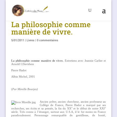
La philosophie comme
manière de vivre.
5/01/2011
|
Livres
|
0 commentaires
La philosophie comme manière de vivre.
Entretiens avec Jeannie Carlier et
Arnold I.Davidson
Pierre Hadot
Albin Michel, 2001
(
Par Mireille Bourjas)
Ancien prêtre, ancien chercheur, ancien professeur au
Collège de France, Pierre Hadot a marqué par ses
recherches, ses écrits et sa pensée, la fin du XX° et le début de notre XXI°
siècle. Très connu à l’étranger, surtout aux U.S.A, il le fut moins en France
paradoxalement. Personnage remarquable de gentillesse, de bonté,