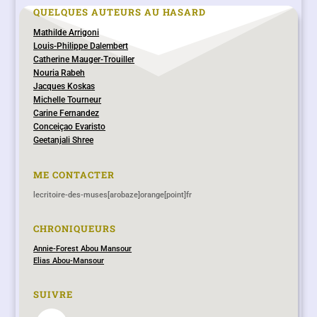
QUELQUES AUTEURS AU HASARD
Mathilde Arrigoni
Louis-Philippe Dalembert
Catherine Mauger-Trouiller
Nouria Rabeh
Jacques Koskas
Michelle Tourneur
Carine Fernandez
Conceiçao Evaristo
Geetanjali Shree
ME CONTACTER
lecritoire-des-muses[arobaze]orange[point]fr
CHRONIQUEURS
Annie-Forest Abou Mansour
Elias Abou-Mansour
SUIVRE