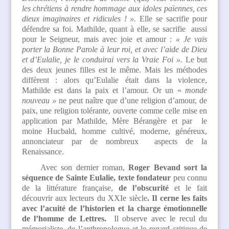
les chrétiens à rendre hommage aux idoles païennes, ces
dieux imaginaires et ridicules ! ».
Elle se sacrifie pour
défendre sa foi. Mathilde, quant à elle, se sacrifie aussi
pour le Seigneur, mais avec joie et amour :
« Je vais
porter la Bonne Parole à leur roi, et avec l’aide de Dieu
et d’Eulalie, je le conduirai vers la Vraie Foi ».
Le but
des deux jeunes filles est le même. Mais les méthodes
diffèrent : alors qu’Eulalie était dans la violence,
Mathilde est dans la paix et l’amour. Or un «
monde
nouveau »
ne peut naître que d’une religion d’amour, de
paix, une religion tolérante, ouverte comme celle mise en
application par Mathilde, Mère Bérangère et par le
moine Hucbald, homme cultivé, moderne, généreux,
annonciateur par de nombreux aspects de la
Renaissance.
Avec son dernier roman,
Roger Bevand sort la
séquence de Sainte Eulalie, texte fondateur
peu connu
de la littérature française,
de l’obscurité
et le fait
découvrir aux lecteurs du XXIe siècle
. Il cerne les faits
avec l’acuité de l’historien et la charge émotionnelle
de l’homme de Lettres.
Il observe avec le recul du
mémorialiste, de l’anthropologue et le regard critique de