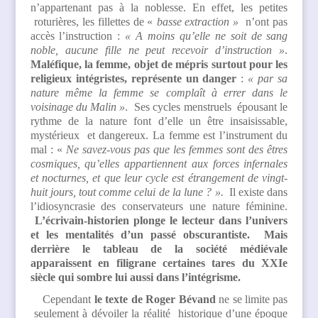
n’appartenant pas à la noblesse. En effet, les petites
roturières, les fillettes de «
basse extraction »
n’ont pas
accès l’instruction :
« A moins qu’elle ne soit de sang
noble, aucune fille ne peut recevoir d’instruction »
.
Maléfique, la femme, objet de mépris surtout pour les
religieux intégristes, représente un danger
:
« par sa
nature même la femme se complaît à errer dans le
voisinage du Malin »
. Ses cycles menstruels épousant le
rythme de la nature font d’elle un être insaisissable,
mystérieux et dangereux. La femme est l’instrument du
mal : «
Ne savez-vous pas que les femmes sont des êtres
cosmiques, qu’elles appartiennent aux forces infernales
et nocturnes, et que leur cycle est étrangement de vingt-
huit jours, tout comme celui de la lune ? ».
Il existe dans
l’idiosyncrasie des conservateurs une nature féminine.
L’écrivain-historien plonge le lecteur dans l’univers
et les mentalités d’un passé obscurantiste.
Mais
derrière le tableau de la société médiévale
apparaissent en filigrane certaines tares du XXIe
siècle qui sombre lui aussi dans l’intégrisme.
Cependant
le texte de Roger Bévand
ne se limite pas
seulement à dévoiler la réalité historique d’une époque