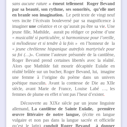
sans aucune rature
»
émeut tellement Roger Bevand
par sa beauté, son rythme, ses sonorités, qu’elle met
en branle son imagination.
Le petit texte de vingt neuf
vers incite l’écrivain bouleversé par sa magnificence à
imaginer
une
créatrice et ce qu’aurait pu être sa vie
.
Une
jeune fille, Mathilde, aurait pu rédiger ce poème d’une
«
musicalité si particulière, si harmonieuse pour l’oreille,
si mélodieuse et si tendre à la fois »
en l’honneur de la
«
jeune chrétienne hispanique autrefois martyrisée pour
sa foi (…)»
. Comme l’auteure présumée de la cantilène,
Roger Bevand prend certaines libertés avec la réalité.
Alors que Mathilde fait mourir décapitée Eulalie en
réalité brûlée sur un bucher, Roger Bevand, lui, imagine
une femme à l’origine du poème dans un univers
poétique masculin
.
Avant la comtesse de Die au XIIe
siècle, avant Marie de France, Louise Labé …, les
femmes de plume en effet n’ont pas l’heur d’exister
.
Découverte au XIXe siècle par un jeune linguiste
allemand,
La cantilène de Sainte Eulalie,
première
œuvre littéraire de notre langue,
(écrite en langue
vulgaire et non pas dans la langue sacrée et officielle
qu’est le latin)
conduit Roger Bevand à donner