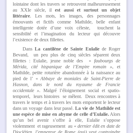
lointaine dont les travers se retrouvent malheureusement
au XXIe siècle, il
est
aussi et surtout un
objet
littéraire
. Les mots, les images, des personnages
émouvants et fictifs comme Mathilde, belle enfant
intelligente dotée d’une voix céleste, touchent la
sensibilité et l’imagination du lecteur qui découvre
l’existence de deux fillettes.
Dans
La cantilène de Sainte Eulalie
de Roger
Bevand, un peu plus de cinq siècles séparent deux
fillettes : Eulalie, jeune noble des «
faubourgs de
Mérida, cité hispanique de l’Empire romain »
, et
Mathilde, petite roturière abandonnée à la naissance au
pied de l’ «
Abbaye de moniales de Saint-Pierre de
Hasnon, dans le nord du royaume de Francie
occidentale »
. Malgré l’éloignement social et spatio-
temporel, leurs histoires se mêlent. Deux rencontres à
travers le temps et à travers les mots emportent le lecteur
dans un voyage dans leur passé.
La vie de Mathilde est
une espèce de mise en abyme de celle d’Eulalie.
Alors
qu’un bel avenir s’offre à elle, Eulalie s’oppose
violemment et rageusement au «
dernier édit en date de
Dioclétien, l’empereur de Rome (
qui
) veut contraindre