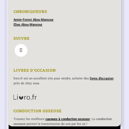
CHRONIQUEURS
Annie-Forest Abou Mansour
Elias Abou-Mansour
SUIVRE
LIVRES D’OCCASION
livro.fr est un excellent site pour vendre, acheter des
livres d’occasion
près de chez vous
CONDUCTION OSSEUSE
Lecritoire-des-muses.fr remplace désormais le blog
Trouvez les meilleurs
casques à conduction osseuse
. La
conduction
osseuse
lecritoiredesmuses.hautetfort.com qui ne sera plus actualisé
permet la transmission du son par les os !