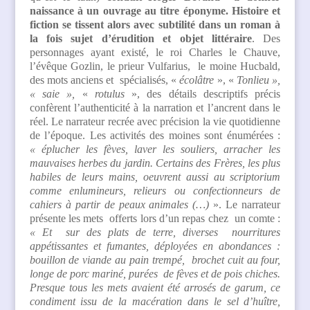
naissance à un ouvrage au titre éponyme. Histoire et
fiction se tissent alors avec subtilité dans un roman à
la fois sujet d’érudition et objet littéraire
. Des
personnages ayant existé, le roi Charles le Chauve,
l’évêque Gozlin, le prieur Vulfarius, le moine Hucbald,
des mots anciens et spécialisés, «
écolâtre
», «
Tonlieu »,
« saie »,
«
rotulus
», des détails descriptifs précis
confèrent l’authenticité à la narration et l’ancrent dans le
réel. Le narrateur recrée avec précision la vie quotidienne
de l’époque. Les activités des moines sont énumérées :
« éplucher les fèves, laver les souliers, arracher les
mauvaises herbes du jardin. Certains des Frères, les plus
habiles de leurs mains, oeuvrent aussi au scriptorium
comme enlumineurs, relieurs ou confectionneurs de
cahiers à partir de peaux animales (…)
». Le narrateur
présente les mets offerts lors d’un repas chez un comte :
« Et sur des plats de terre, diverses nourritures
appétissantes et fumantes, déployées en abondances :
bouillon de viande au pain trempé, brochet cuit au four,
longe de porc mariné, purées de fèves et de pois chiches.
Presque tous les mets avaient été arrosés de garum, ce
condiment issu de la macération dans le sel d’huître,