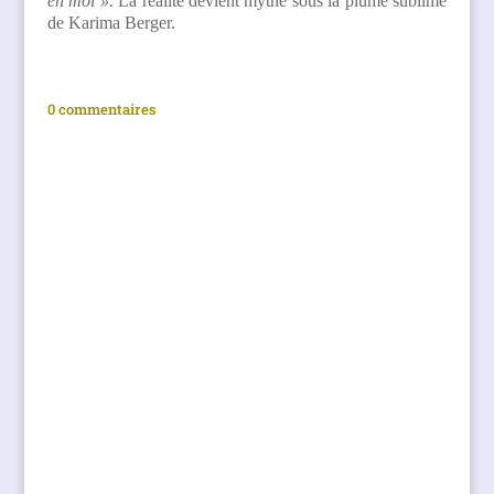
en moi ».
La réalité devient mythe sous la plume sublime
de Karima Berger.
0 commentaires