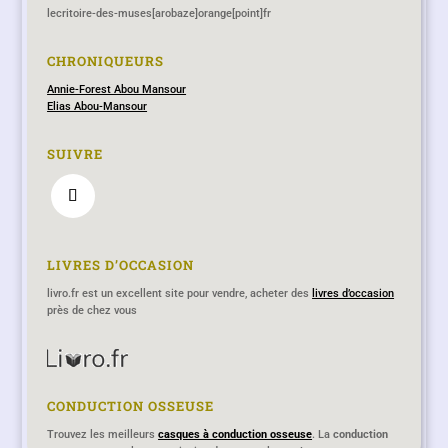
lecritoire-des-muses[arobaze]orange[point]fr
CHRONIQUEURS
Annie-Forest Abou Mansour
Elias Abou-Mansour
SUIVRE
LIVRES D’OCCASION
livro.fr est un excellent site pour vendre, acheter des
livres d’occasion
près de chez vous
CONDUCTION OSSEUSE
Lecritoire-des-muses.fr remplace désormais le blog
Trouvez les meilleurs
casques à conduction osseuse
. La
conduction