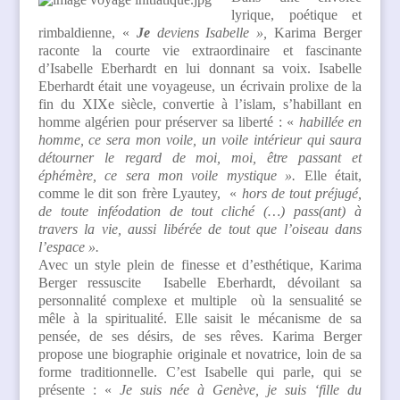
lyrique, poétique et
rimbaldienne, «
Je
deviens Isabelle »,
Karima Berger
raconte la courte vie extraordinaire et fascinante
d’
Isabelle Eberhardt en lui donnant sa voix. Isabelle
Eberhardt était une voyageuse, un écrivain prolixe de la
fin du XIXe siècle, convertie à l’islam, s’habillant en
homme algérien pour préserver sa liberté : «
habillée en
homme, ce sera mon voile, un voile intérieur qui saura
détourner le regard de moi, moi, être passant et
éphémère, ce sera mon voile mystique ».
Elle était,
comme le dit son frère Lyautey, «
hors de tout préjugé,
de toute inféodation de tout cliché (…) pass(ant) à
travers la vie, aussi libérée de tout que l’oiseau dans
l’espace ».
Avec un style plein de finesse et d’esthétique, Karima
Berger ressuscite Isabelle Eberhardt, dévoilant sa
personnalité complexe et multiple où la sensualité se
mêle à la spiritualité. Elle saisit le mécanisme de sa
pensée, de ses désirs, de ses rêves. Karima Berger
propose une biographie originale et novatrice, loin de sa
forme traditionnelle. C’est Isabelle qui parle, qui se
présente : «
Je suis née à Genève, je suis ‘fille du