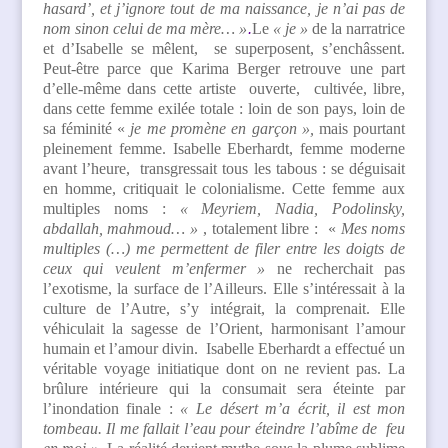
hasard’, et j’ignore tout de ma naissance, je n’ai pas de
nom sinon celui de ma mère… »
.
Le
« je »
de la narratrice
et d’Isabelle se mêlent, se superposent, s’enchâssent.
Peut-être parce que Karima Berger retrouve une part
d’elle-même dans cette artiste ouverte, cultivée, libre,
dans cette femme exilée totale : loin de son pays, loin de
sa féminité «
je me promène en garçon »,
mais pourtant
pleinement femme. Isabelle
Eberhardt
, femme moderne
avant l’heure, transgressait tous les tabous : se déguisait
en homme, critiquait le colonialisme. Cette femme aux
multiples noms :
« Meyriem, Nadia, Podolinsky,
abdallah, mahmoud… »
, totalement libre : «
Mes noms
multiples (…) me permettent de filer entre les doigts de
ceux qui veulent m’enfermer »
ne recherchait pas
l’exotisme, la surface de l’Ailleurs. Elle s’intéressait à la
culture de l’Autre, s’y intégrait, la comprenait. Elle
véhiculait la sagesse de l’Orient, harmonisant l’amour
humain et l’amour divin. Isabelle
Eberhardt a effectué un
véritable voyage initiatique dont on ne revient pas. La
brûlure intérieure qui la consumait sera éteinte par
l’inondation finale :
« Le désert m’a écrit, il est mon
tombeau. Il me fallait l’eau pour éteindre l’abîme de feu