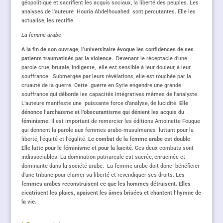
géopolitique et sacrifient les acquis sociaux, la liberté des peuples. Les
analyses de l’auteure Houria Abdelhouahed sont percutantes. Elle les
actualise, les rectifie.
La femme arabe
A la fin de son ouvrage, l’universitaire évoque les confidences de ses
patients traumatisés par la violence
. Devenant le réceptacle d’une
parole crue, brutale, indigeste, elle est sensible à leur douleur, à leur
souffrance. Submergée par leurs révélations, elle est touchée par la
cruauté de la guerre. Cette guerre en Syrie engendre une grande
souffrance qui déborde les capacités intégratives mêmes de l’analyste.
L’auteure manifeste une puissante force d’analyse, de lucidité.
Elle
dénonce l’archaïsme et l’obscurantisme qui dénient les acquis du
féminisme.
Il est important de remercier les éditions Antoinette Fouque
qui donnent la parole aux femmes arabo-musulmanes luttant pour la
liberté, l’équité et l’égalité.
Le combat de la femme arabe est double
.
Elle lutte pour le féminisme et pour la laïcité.
Ces deux combats sont
indissociables. La domination patriarcale est sacrée, enracinée et
dominante dans la société arabe. La femme arabe doit donc bénéficier
d’une tribune pour clamer sa liberté et revendiquer ses droits.
Les
femmes arabes reconstruisent ce que les hommes détruisent. Elles
cicatrisent les plaies, apaisent les âmes brisées et chantent l’hymne de
la vie.