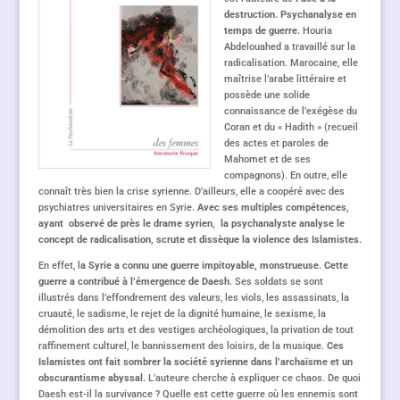
destruction. Psychanalyse en
temps de guerre.
Houria
Abdelouahed a travaillé sur la
radicalisation. Marocaine, elle
maîtrise l’arabe littéraire et
possède une solide
connaissance de l’exégèse du
Coran et du « Hadith » (recueil
des actes et paroles de
Mahomet et de ses
compagnons). En outre, elle
connaît très bien la crise syrienne. D’ailleurs, elle a coopéré avec des
psychiatres universitaires en Syrie.
Avec ses multiples compétences,
ayant observé de près le drame syrien, la psychanalyste analyse le
concept de radicalisation, scrute et dissèque la violence des Islamistes.
En effet, l
a Syrie a connu une guerre impitoyable, monstrueuse. Cette
guerre a contribué à l’émergence de Daesh
. Ses soldats se sont
illustrés dans l’effondrement des valeurs, les viols, les assassinats, la
cruauté, le sadisme, le rejet de la dignité humaine, le sexisme, la
démolition des arts et des vestiges archéologiques, la privation de tout
raffinement culturel, le bannissement des loisirs, de la musique.
Ces
Islamistes ont fait sombrer la société syrienne dans l’archaïsme et un
obscurantisme abyssal.
L’auteure cherche à expliquer ce chaos. De quoi
Daesh est-il la survivance ? Quelle est cette guerre où les ennemis sont