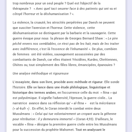
trop nombreux pour un seul peuple ? Quel est l’objectif de la
thérapeute ? «
Avec quel tact oeuvrer face à des patients qui ont vu et
côtoyé l’horreur et la déshumanisation ? ».
La violence, la cruauté, les atrocités perpétrées par Daesh ne peuvent
que susciter l’aversion et l’horreur. Cette violence, cette
déshumanisation se distinguent par la barbarie et la sauvagerie. Cette
guerre évoque pour nous la phrase de Georges Bernard Shaw : «
Le pire
péché envers nos semblables, ce n’est pas de les haïr, mais de les traiter
avec indifférence, c’est là l’essence de l’inhumanité ».
De plus, combien
de femmes ont été violées, sauvagement assassinées par des
combattants de Daesh, car elles étaient Yésidites, Kurdes, Chrétiennes,
Chiites ou, tout simplement des filles libres, émancipées, épanouies ?
Une analyse méthodique et rigoureuse
L’essayiste, dans son livre, procède avec méthode et rigueur
. Elle sonde
l’histoire.
Elle se lance dans une étude philologique, linguistique et
historique des termes arabes
, en l’occurrence celle du mot
« fitna »
qui
est polysémique. Il signifie l’adversité, l’épreuve, la guerre civile… La
narratrice avance dans sa réflexion qu’ «
al-fitna »
est la mécréance
(« al-kufr »)
. En effet, le Coran interdit le combat entre deux
Musulmans : «
Celui qui tue volontairement un croyant aura la géhenne
pour rétribution : il y demeurera immortel »
(Coran 4,93). D’ailleurs, le
vocable «
fitna »
désigne la première guerre civile entre les Musulmans
pour la succession du prophète Mahomet.
Tout en analysant le