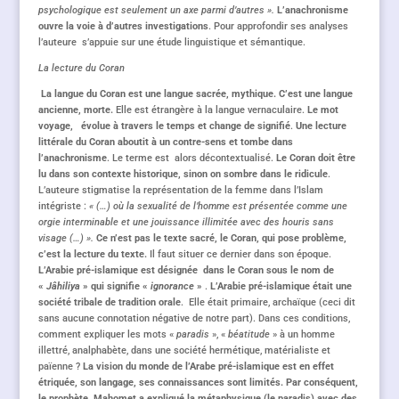
psychologique est seulement un axe parmi d’autres ».
L’anachronisme
ouvre la voie à d’autres investigations
. Pour approfondir ses analyses
l’auteure s’appuie sur une étude linguistique et sémantique.
La lecture du Coran
La langue du Coran est une langue sacrée, mythique.
C’est une langue
ancienne, morte.
Elle est étrangère à la langue vernaculaire.
Le mot
voyage,
évolue à travers le temps et change de signifié
.
Une lecture
littérale du Coran aboutit à un contre-sens et tombe dans
l’anachronisme
. Le terme est alors décontextualisé.
Le Coran doit être
lu dans son contexte historique, sinon on sombre dans le ridicule
.
L’auteure stigmatise la représentation de la femme dans l’Islam
intégriste :
« (…) où la sexualité de l’homme est présentée comme une
orgie interminable et une jouissance illimitée avec des houris sans
visage (…) ».
Ce n’est pas le texte sacré, le Coran, qui pose problème,
c’est la lecture du texte.
Il faut situer ce dernier dans son époque.
L’Arabie pré-islamique est désignée dans le Coran sous le nom de
«
Jâhiliya
» qui signifie «
ignorance
»
.
L’Arabie pré-islamique était une
société tribale de tradition orale
. Elle était primaire, archaïque (ceci dit
sans aucune connotation négative de notre part). Dans ces conditions,
comment expliquer les mots «
paradis
», «
béatitude
» à un homme
illettré, analphabète, dans une société hermétique, matérialiste et
païenne ?
La vision du monde de l’Arabe pré-islamique est en effet
étriquée, son langage, ses connaissances sont limités. Par conséquent,
le prophète Mahomet a expliqué la métaphysique (le paradis) avec des