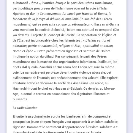
substantif «
fitna »,
l’autrice évoque le parti des Frères musulmans,
parti politique précurseur de l’Islamisme ouvrant la voie à l’Islam
rigoriste et dur
: «
Ce mouvement fut lancé par Hassan al-Banna, le
fondateur de la jamiya al-Ikhwan al-muslimin (
la société des Frères
musulmans
) qui se présenta comme un réformateur ».
Hassan al-Banna
veut moraliser la société. Selon lui, l’Islam est spirituel et temporel (Din
wa dawlat). Il rejette le concept de laïcité. La séparation de l’Église et
de l’État est inconcevable chez les Islamistes : «
L’Islam est foi et
adoration, patrie et nationalité, religion et Etat, spiritualité et action,
Coran et épée ».
Cette présentation rigoriste et sectaire de l’Islam
implique la notion du djihad. Par conséquent, l
e parti des Frères
musulmans est la matrice des organisations islamistes
. D’ailleurs, les
chefs d’Al quaïda, Zawahiri et Oussama ben Laden ont suivi la même
voie. La narratrice est perplexe devant cette violence abyssale, cet
avilissement de l’humain, cet anéantissement des valeurs.
Elle explore
l’histoire arabe
et découvre la secte des Assassins (en arabe, al-
Hachachin) dont le chef est Hassan al-Sabbah. Ce dernier, au Moyen-
Age, a semé la terreur en assassinant des dignitaires illustres et
puissants.
La radicalisation
Ensuite la psychanalyste scrute les banlieues afin de comprendre
pourquoi un jeune citoyen français veut appartenir à un Islam salafiste,
rigoriste. Comment le sentiment d’appartenance à l’Islam salafiste a-t-
il remplacé celui de la citoyenneté
? La professeure Houria