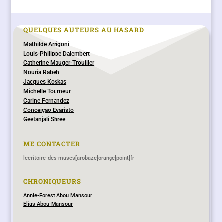
QUELQUES AUTEURS AU HASARD
Mathilde Arrigoni
Louis-Philippe Dalembert
Catherine Mauger-Trouiller
Nouria Rabeh
Jacques Koskas
Michelle Tourneur
Carine Fernandez
Conceiçao Evaristo
Geetanjali Shree
ME CONTACTER
lecritoire-des-muses[arobaze]orange[point]fr
CHRONIQUEURS
Annie-Forest Abou Mansour
Elias Abou-Mansour