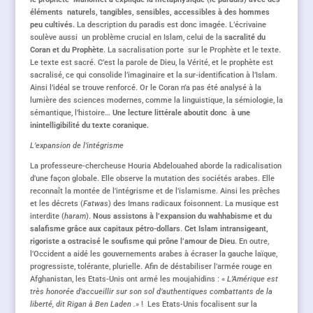
éléments naturels, tangibles, sensibles, accessibles à des hommes
peu cultivés.
La description du paradis est donc imagée. L’écrivaine
soulève aussi un problème crucial en Islam, celui de la
sacralité du
Coran et du Prophète
. La sacralisation porte sur le Prophète et le texte.
Le texte est sacré. C’est la parole de Dieu, la Vérité, et le prophète est
sacralisé, ce qui consolide l’imaginaire et la sur-identification à l’Islam.
Ainsi l’idéal se trouve renforcé. Or le Coran n’a pas été analysé à la
lumière des sciences modernes, comme la linguistique, la sémiologie, la
sémantique, l’histoire…
Une lecture littérale aboutit donc à une
inintelligibilité du texte coranique.
L’expansion de l’intégrisme
La professeure-chercheuse Houria Abdelouahed aborde la radicalisation
d’une façon globale. Elle observe la mutation des sociétés arabes. Elle
reconnaît la montée de l’intégrisme et de l’islamisme. Ainsi les prêches
et les décrets (
Fatwas
) des Imans radicaux foisonnent. La musique est
interdite (
haram
).
Nous assistons à l’expansion du wahhabisme et du
salafisme grâce aux capitaux pétro-dollars
.
Cet Islam intransigeant,
rigoriste a ostracisé le soufisme qui prône l’amour de Dieu
. En outre,
l’Occident a aidé les gouvernements arabes à écraser la gauche laïque,
progressiste, tolérante, plurielle. Afin de déstabiliser l’armée rouge en
Afghanistan, les Etats-Unis ont armé les moujahidins : «
L’Amérique est
très honorée d’accueillir sur son sol d’authentiques combattants de la
liberté, dit Rigan à Ben Laden .»
! Les Etats-Unis focalisent sur la