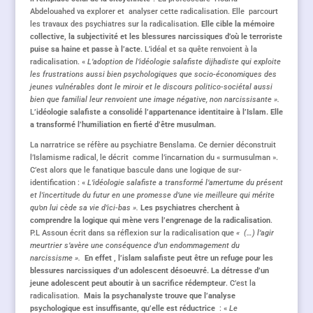
Abdelouahed va explorer et analyser cette radicalisation. Elle parcourt
les travaux des psychiatres sur la radicalisation.
Elle cible la mémoire
collective, la subjectivité et les blessures narcissiques d’où le terroriste
puise sa haine et passe à l’acte
. L’idéal et sa quête renvoient à la
radicalisation. «
L’adoption de l’idéologie salafiste dijhadiste qui exploite
les frustrations aussi bien psychologiques que socio-économiques des
jeunes vulnérables dont le miroir et le discours politico-sociétal aussi
bien que familial leur renvoient une image négative, non narcissisante ».
L
’idéologie salafiste a consolidé l’appartenance identitaire à l’Islam. Elle
a transformé l’humiliation en fierté d’être musulman.
La narratrice se réfère au psychiatre Benslama. Ce dernier déconstruit
l’Islamisme radical, le décrit comme l’incarnation du « surmusulman ».
C’est alors que le fanatique bascule dans une logique de sur-
identification : «
L’idéologie salafiste a transformé l’amertume du présent
et l’incertitude du futur en une promesse d’une vie meilleure qui mérite
qu’on lui cède sa vie d’ici-bas ».
Les psychiatres cherchent à
comprendre la logique qui mène vers l’engrenage de la radicalisation
.
P.L Assoun écrit dans sa réflexion sur la radicalisation que
« (…) l’agir
meurtrier s’avère une conséquence d’un endommagement du
narcissisme ».
En effet , l’islam salafiste peut être un refuge pour les
blessures narcissiques d’un adolescent désoeuvré. La détresse d’un
jeune adolescent peut aboutir à un sacrifice rédempteur
. C’est la
radicalisation.
Mais la psychanalyste trouve que l’analyse
psychologique est insuffisante, qu’elle est réductrice
: «
Le