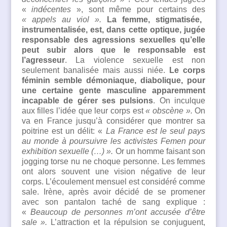
«
indécentes
», sont même pour certains des
« appels au viol ».
La femme, stigmatisée,
instrumentalisée, est, dans cette optique, jugée
responsable des agressions sexuelles qu’elle
peut subir alors que le responsable est
l’agresseur
. La violence sexuelle est non
seulement banalisée mais aussi niée.
Le corps
féminin semble démoniaque, diabolique, pour
une certaine gente masculine apparemment
incapable de gérer ses
pulsions
. On inculque
aux filles l’idée que leur corps est
« obscène ».
On
va en France jusqu’à considérer que montrer sa
poitrine est un délit: «
La France est le seul pays
au monde à poursuivre les activiste
s
Femen pour
exhibition sexuelle (…) ».
Or un homme faisant son
jogging torse nu ne choque personne. Les femmes
ont alors souvent une vision négative de leur
corps. L’écoulement mensuel est considéré comme
sale. Irène, après avoir décidé de se promener
avec son pantalon taché de sang explique :
«
Beaucoup de personnes m’ont accusée d’être
sale ».
L’attraction et la répulsion se conjuguent,