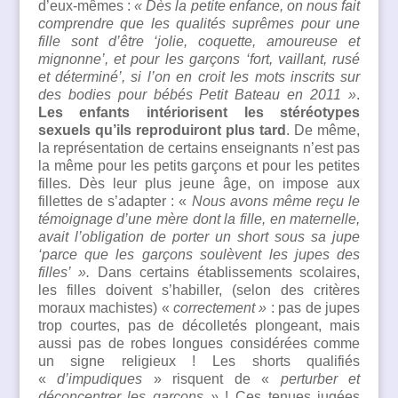
d’eux-mêmes :
«
Dès la petite enfance, on nous fait
comprendre que les qualités suprêmes pour une
fille sont d’être ‘jolie, coquette, amoureuse et
mig
nonne
’, et pour les garçon
s
‘fort, vaillant, rusé
et déterminé’, si l’on en croit les mots inscrits sur
des bodies pour bébés Petit Bateau en 2011 »
.
Les enfants intériorisent les stéréotypes
sexuels qu’ils reproduiront plus tard
. De même,
la représentation de certains enseignants n’est pas
la même pour les petits garçons et pour les petites
filles. Dès leur plus jeune âge, on impose aux
fillettes de s’adapter : «
Nous avons même reçu le
témoignage d’une mère dont la fille, en maternelle,
avait l’obligation de porter un short sous sa jupe
‘parce que les garçons soulèvent les jupes des
filles’ ».
Dans certains établissements scolaires,
les filles doivent s’habiller, (selon des critères
moraux machistes) «
correctement »
: pas de jupes
trop courtes, pas de décolletés plongeant, mais
aussi pas de robes longues considérées comme
un signe religieux ! Les shorts qualifiés
«
d’impudiques
» risquent de «
perturber et
déconcentrer les garçons »
! Ces tenues jugées