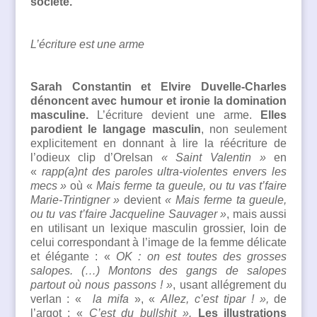
société.
L’écriture est une arme
Sarah Constantin et Elvire Duvelle-Charles
dénoncent avec humour et ironie la domination
masculine.
L’écriture devient une arme.
Elles
parodient le langage masculin
, non seulement
explicitement en donnant à lire la réécriture de
l’odieux clip d’Orelsan
« Saint Valentin »
en
«
rapp(a)nt des paroles ultra-violentes envers les
mecs »
où «
Mais ferme ta gueule, ou tu vas t’faire
Marie-Trintigner »
devient
« Mais ferme ta gueule,
ou tu vas t’faire Jacqueline Sauvager »
, mais aussi
en utilisant un lexique masculin grossier, loin de
celui correspondant à l’image de la femme délicate
et élégante : «
OK : on est toutes des grosses
salopes. (…) Montons des gangs de salopes
partout où nous passons ! »
, usant allégrement du
verlan : «
la mifa
», «
Allez, c’est tipar ! »,
de
l’argot : «
C’est du bullshit ».
Les illustrations