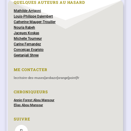
QUELQUES AUTEURS AU HASARD
Mathilde Arrigoni
Louis-Philippe Dalembert
Catherine Mauger-Trouiller
Nouria Rabeh
Jacques Koskas
Michelle Tourneur
Carine Fernandez
Conceiçao Evaristo
Geetanjali Shree
ME CONTACTER
lecritoire-des-muses[arobaze]orange[point]fr
CHRONIQUEURS
Annie-Forest Abou Mansour
Elias Abou-Mansour
SUIVRE