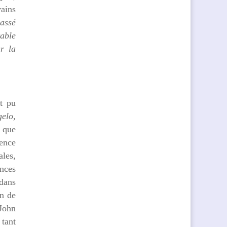
vains
assé
table
r la
t pu
gelo,
s que
rence
ales,
ences
 dans
in de
 John
 tant