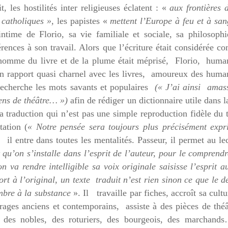
 les hostilités inter religieuses éclatent : «
aux frontières 
 catholiques »,
les papistes «
mettent l’Europe à feu et à sa
time de Florio, sa vie familiale et sociale, sa philosophi
rences à son travail. Alors que l’écriture était considérée 
homme du livre et de la plume était méprisé, Florio, human
un rapport quasi charnel avec les livres, amoureux des huma
recherche les mots savants et populaires
(« J’ai ainsi amass
gens de théâtre… »)
afin de rédiger un dictionnaire utile dans l
la traduction qui n’est pas une simple reproduction fidèle du 
tation (
« Notre pensée sera toujours plus précisément expr
,
il entre dans toutes les mentalités. Passeur, il permet au le
t qu’on s’installe dans l’esprit de l’auteur, pour le comprendr
n va rendre intelligible sa voix originale saisisse l’esprit a
rt à l’original, un texte
traduit n’est rien sinon ce que le d
ombre à la substance
». Il
travaille par fiches, accroît sa cultu
ages anciens et contemporains, assiste à des pièces de thé
, des nobles, des roturiers, des bourgeois, des marchands