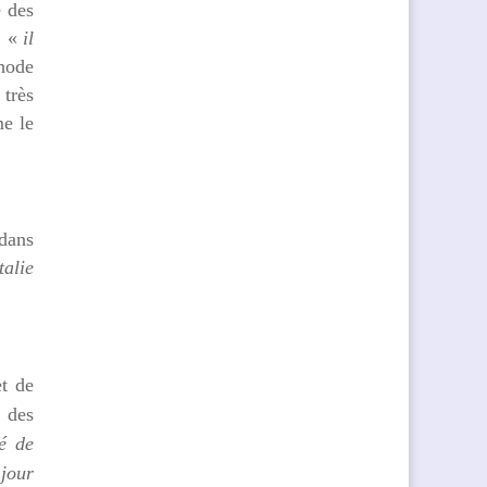
e des
: «
il
hode
 très
me le
 dans
talie
et de
, des
é de
 jour