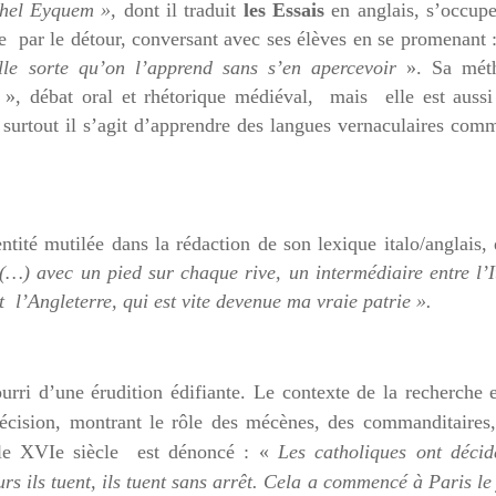
hel Eyquem »,
dont il traduit
les Essais
en anglais, s’occup
ne par le détour, conversant avec ses élèves en se promenant 
elle sorte qu’on l’apprend sans s’en apercevoir
». Sa mét
o », débat oral et rhétorique médiéval, mais elle est aussi
 surtout il s’agit d’apprendre des langues vernaculaires com
ité mutilée dans la rédaction de son lexique italo/anglais,
(…) avec un pied sur chaque rive, un intermédiaire entre l’I
et l’Angleterre, qui est vite devenue ma vraie patrie ».
urri d’une érudition édifiante. Le contexte de la recherche 
récision, montrant le rôle des mécènes, des commanditaires
e le XVIe siècle est dénoncé : «
Les catholiques ont décid
rs ils tuent, ils tuent sans arrêt. Cela a commencé à Paris le