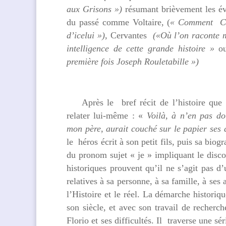
aux Grisons »)
résumant brièvement les évé
du passé comme Voltaire, (
« Comment Can
d’icelui »),
Cervantes
(«Où l’on raconte m
intelligence de cette grande histoire »
o
première fois Joseph Rouletabille »)
Après le bref récit de l’histoire que l
relater lui-même : «
Voilà, à n’en pas do
mon père, aurait couché sur le papier ses
le héros écrit à son petit fils, puis sa bio
du pronom sujet « je » impliquant le disco
historiques prouvent qu’il ne s’agit pas d
relatives à sa personne, à sa famille, à ses
l’Histoire et le réel. La démarche historiq
son siècle, et avec son travail de recherc
Florio et ses difficultés. Il traverse une sé