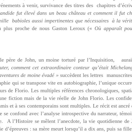
nements à venir, survivance des titres des chapitres d’écri
dide fut élevé dans un beau château et comment il fut ch
ille babioles aussi impertinentes que nécessaires à la véri
u plus proche de nous Gaston Leroux («
Où apparaît pou
e père de John, un moine torturé par l’Inquisition, aurai
uter, comment cet extraordinaire conteur qu’était Michelan
 aventures de moine évadé »
succèdent les lettres manuscrite
graphie qui se transpose vite en autobiographie, l’unique occur
urs de Florio. Les multiples références chronologiques, spati
’une fiction mais de la vie réelle de John Florio. Les confid
 amis et à ses contemporains sont multiples. Le récit est ancré
ue se confond avec l’analyse introspective du narrateur, témo
he. A l’Histoire se mêlent l’anecdote, la vie quotidienne de
rie d’épreuves : sa mère meurt lorsqu’il a dix ans, puis sa fille