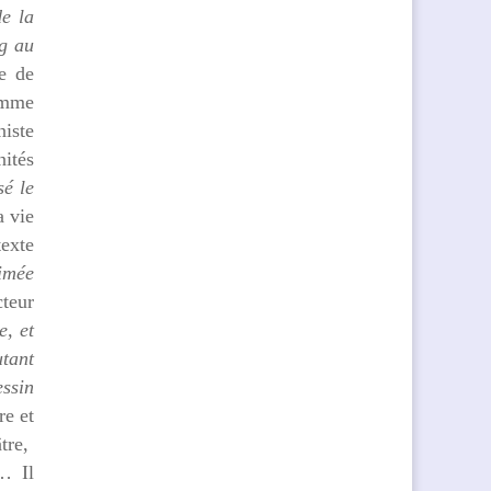
de la
ng au
e de
comme
iste
nités
é le
a vie
texte
imée
cteur
e, et
utant
essin
re et
âtre,
… Il