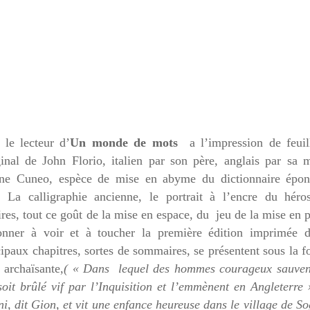
e lecteur d’
Un monde de mots
a l’impression de feuill
ginal de John Florio, italien par son père, anglais par sa 
nne Cuneo, espèce de mise en abyme du dictionnaire épo
e. La calligraphie ancienne, le portrait à l’encre du héro
res, tout ce goût de la mise en espace, du jeu de la mise en 
ner à voir et à toucher la première édition imprimée d
cipaux chapitres, sortes de sommaires, se présentent sous la 
 archaïsante,
( « Dans lequel des hommes courageux sauven
soit brûlé vif par l’Inquisition et l’emmènent en Angleterre
i, dit Gion, et vit une enfance heureuse dans le village de So