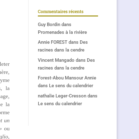
Commentaires récents
Guy Bordin
dans
Promenades à la rivière
Annie FOREST
dans
Des
racines dans la cendre
Vincent Mangado
dans
Des
eter
racines dans la cendre
mère,
Forest-Abou Mansour Annie
nyme
dans
Le sens du calendrier
s, la
page,
nathalie Leger-Cresson
dans
Le sens du calendrier
e la
forme
t un
 »
ou
glio,