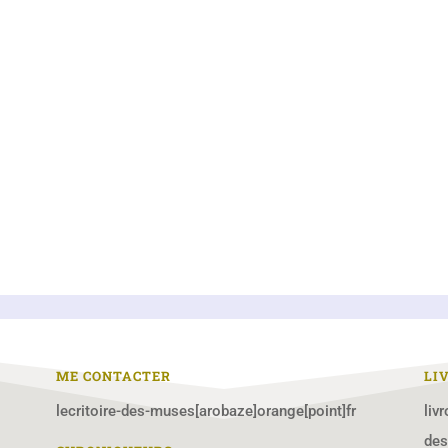
ME CONTACTER
LI
lecritoire-des-muses[arobaze]orange[point]fr
liv
de