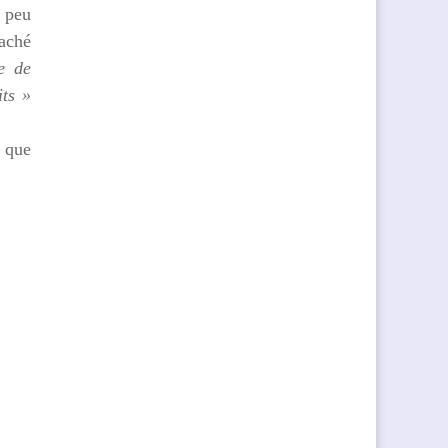
 peu
caché
e de
its »
 que