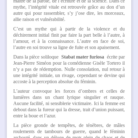
maître de la parole, de l’écriture et de la science. Dans ce
mythe, l’intégrité vitale est retrouvée grâce au don d’un
autre qui pour rassembler, s’y j’ose dire, les morceaux,
allie raison et vulnérabilité.
C’est un mythe qui à partir de la violence et du
déchirement initial finit par faire la part belle à l’autre, à
l’amour, et à la connaissance. L’autre en face de soi,
l’autre en soi trouve sa ligne de fuite et son apaisement.
Dans la pièce soliloque
Stabat mater furiosa
écrite par
Jean-Pierre Siméon pour la comédienne Gisèle Tortero il
n’y a pas de rédemption. Nulle consolation, nul retour à
une intégrité initiale, un rivage, cependant se devine qui
accoste à la perception absolue du féminin.
L’auteur convoque les forces d’ombres et celles de
lumières dans un chant lyrique singulier et rauque.
Aucune facilité, ni sensiblerie victimaire. Ici la femme est
debout dans la fureur qui la dresse, trait d’union puissant,
entre la boue et l’azur.
La pièce gronde de tempêtes, de ténèbres, de mâles
roulements de tambours de guerre, quand le féminin
arcbouté, dans un déluge de mots plein de chaos et de