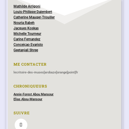
Mathilde Arrigoni
Louis-Philippe Dalembert
Catherine Mauger-Trouiller
Nouria Rabeh
Jacques Koskas
Michelle Tourneur
Carine Fernandez
Conceiçao Evaristo
Geetanjali Shree
ME CONTACTER
lecritoire-des-muses[arobaze]orange[point]fr
CHRONIQUEURS
Annie-Forest Abou Mansour
Elias Abou-Mansour
SUIVRE