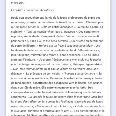
entre eux.
L’écriture et la nature libératrices
Dpuis son accouchement, la vie de la jeune professeure de piano est
monotone
, rythmée par les tétées, le travail de la maison. Elle n’est plus
qu’une mère, tenant le «
rôle de petite ménagère »
.
La réalité a perdu sa
stabilité
: «
Tout me semble chaotique et nouveau »
.
Des sentiments
opposés, ambivalents s’emparent d’elle
. L’amour fusionnel ressenti
pour sa fille («
sans elle, je me sens démunie »)
se tricote au sentiment
de perte de liberté : «
Helena est un frein à tous mes possibles
« . Les
fondements de la vie de celle qui souhaite au fond d’elle-même vivre,
jouer du piano, redevenir une femme, sont à repenser.
Elle se libère
alors par l’écriture
, «
Je gratte frénétiquement mon stylo sur le papier
pour décharger mon aigreur et ma frustration »,
thérapie régénératrice
:
«
Non, mon journal intime n’est pas un album de souvenirs, mais une
thérapie ».
La présence de son voisin,
« l’homme à la barbe noire »,
lui
ouvre aussi une nouvelle voie. De même,
la nature et la musique, toiles
de fond du récit, constituent des échappées vers la liberté
, des pauses
dans son rôle de mère.
Elle entre en osmose avec la forêt. Des
correspondances s’établissent entre elle et la nature qui réfléchit ses
sentiments
:
« Je prends la route qui monte dans la montagne. Mon âme
ici prend des reflets dorés, comme les feuillages traversés par de longs
rayons de soleil », « Moi noire et noire la forêt », « A l’intérieur de ma tête,
je suis aussi furieuse et erratique que le vent »…
Les comparaisons et le
chiasme multiplient les effets de miroir mettant l’accent sur les points