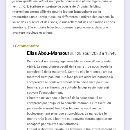
je veux qu’elle me vide et m’emporte comme une plume légère dans le
vent…. »)
.
L’écriture empreinte de poésie
de Virginia Helbling,
merveilleusement délivrée pour le lecteur francophone par la
traductrice Lucie Tardin
, tisse les différentes lumières des saisons, la
valse des couleurs et des sons, le ruissellement des sensations et des
émotions. Elle emporte le lecteur, comme la jeune mère, dans une
aventure magique et unique.
1 Commentaire
Elias Abou-Mansour
sur 28 août 2023 à 19h49
Ce livre est un témoignage sensible, sincère, d’une grande
vérité. Le regard introspectif de la narratrice nous révèle la
complexité de la maternité. Comme elle le montre, l’amour
maternel n’est pas inné. Ce livre pourra aider les hommes à
comprendre le bouleversement de la naissance pour une
femme, son sentiment de solitude, la dépression qui suit
souvent l’accouchement.
L’homme ne voit pas la beauté de la naissance. Il ne
comprend pas toujours la nouvelle maman. Le ressenti du
père reste souvent froid. Car le père ne subit aucun
bouleversement physique et psychique. La narratrice le
montre très bien. L’homme est souvent distant, spectateur,
accaparé par d’autres sollicitations.
En tant qu’homme, j’invite les hommes à lire attentivement ce