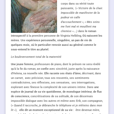
corps dans sa vérité toute
puissante, (
« Victoire de la chair.
Impossible de manifester de la
pudeur en salle
d’accouchement », « Mes seins
me font mal et mouillent ma
chemise »….)
dans
le roman
introspectif
à la première personne de Virginia Helbling,
Où naissent les
mères
. Une
expérience personnelle, singulière, un pan de vie de
quelques mois, où le particulier renvoie aussi au général comme le
sous-entend le titre au pluriel.
Le bouleversement total de la maternité
Une jeune femme
, professeure de piano, dont le prénom ne sera révélé
qu’à la fin du roman,
se confie
avec sincérité, juste après la naissance
d’Helena, sa nouvelle née.
Elle raconte ses états d’âme
, décrivant, dans
un carnet, avec précision, tous ses ressentis, ses sentiments
contradictoires, ses réflexions, ses sensatons, ses interrogations,
explorant avec finesse la complexité de son univers intime. Dans
une
espèce de journal de sa vie quotidienne, de monologue intérieur, de flux
de conscience
, concrétisations de sa solitude, de son désormais
impossible dialogue avec les autres et même avec Erik, son compagnon,
(«
Quand il raccroche, je débranche le téléphone et je m’éteins dans mon
lit »
),
elle dit un moment exceptionnel de sa vie
: être devenue mère,