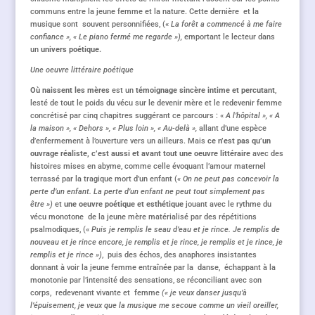
communs entre la jeune femme et la nature. Cette dernière
et la
musique sont souvent personnifiées, («
La forêt a commencé à me faire
confiance », « Le piano fermé me regarde »),
emportant le lecteur dans
un
univers poétique.
Une oeuvre littéraire poétique
Où naissent les mères
est un
témoignage sincère intime et percutant
,
lesté de tout le poids du vécu sur le devenir mère et le redevenir femme
concrétisé par cinq chapitres suggérant ce parcours : «
A l’hôpital », « A
la maison », « Dehors », « Plus loin », « Au-delà »,
allant d’une espèce
d’enfermement à l’ouverture vers un ailleurs. Mais
ce n’est pas qu’un
ouvrage réaliste, c’est aussi et avant tout une oeuvre littéraire
avec des
histoires mises en abyme, comme celle évoquant l’amour maternel
terrassé par la tragique mort d’un enfant (
« On ne peut pas concevoir la
perte d’un enfant. La perte d’un enfant ne peut tout simplement pas
être »)
et
une oeuvre poétique et esthétique
jouant avec le rythme du
vécu monotone de la jeune mère matérialisé par des répétitions
psalmodiques, («
Puis je remplis le seau d’eau et je rince. Je remplis de
nouveau et je rince encore, je remplis et je rince, je remplis et je rince, je
remplis et je rince »)
, puis des échos, des anaphores insistantes
donnant à voir la jeune femme entraînée par la danse, échappant à la
monotonie par l’intensité des sensations, se réconciliant avec son
corps, redevenant vivante et femme
(« je veux danser jusqu’à
l’épuisement, je veux que la musique me secoue comme un vieil oreiller,