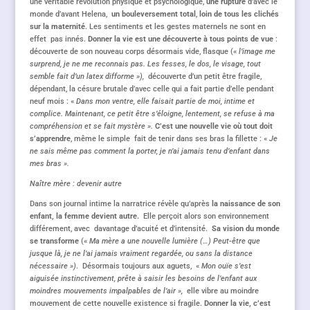
une véritable révolution physique et psychologique,
une rupture
d’avec le
monde d’avant Helena,
un bouleversement total
,
loin de tous les clichés
sur la maternité
. Les sentiments et les gestes maternels ne sont en
effet pas innés.
Donner la vie est une découverte à tous points de vue
:
découverte de son nouveau corps désormais vide, flasque («
l’image me
surprend, je ne me reconnais pas. Les fesses, le dos, le visage, tout
semble fait d’un latex difforme »),
découverte d’un petit être fragile,
dépendant, la césure brutale d’avec celle qui a fait partie d’elle pendant
neuf mois : «
Dans mon ventre, elle faisait partie de moi, intime et
complice. Maintenant, ce petit être s’éloigne, lentement, se refuse à ma
compréhension et se fait mystère ».
C’est une nouvelle vie où tout doit
s’apprendre
, même le simple fait de tenir dans ses bras la fillette : «
Je
ne sais même pas comment la porter, je n’ai jamais tenu d’enfant dans
mes bras ».
Naître mère : devenir autre
Dans son journal intime la narratrice révèle qu’après
la naissance de son
enfant, la femme devient autre.
Elle perçoit alors son environnement
différement, avec davantage d’acuité et d’intensité.
Sa vision du monde
se transforme
(«
Ma mère a une nouvelle lumière (…) Peut-être que
jusque là, je ne l’ai jamais vraiment regardée, ou sans la distance
nécessaire »)
. Désormais toujours aux aguets, «
Mon ouïe s’est
aiguisée instinctivement, prête à saisir les besoins de l’enfant aux
moindres mouvements impalpables de l’air »,
elle vibre au moindre
mouvement de cette nouvelle existence si fragile.
Donner la vie, c’est