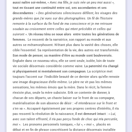
aussi naître soi-même
, «
Avec ma fille, je suis née un peu moi aussi »,
tout en tissant une continuité entre soi, ses ascendantes et ses
descendantes
: «
Des générations silencieuses défilent, les visages des
grands-mères que j’ai vues sur des photographies. Un fil de l’histoire
remonte à la surface du fin fond de ma conscience et je me retrouve
soudain au croisement entre celles qui m’ont précédée et celles qui
suivront ».
Un réseau ténu se noue alors entre toutes les générations de
femmes.
Le ressenti de la narratrice, son rapport au monde et aux
autres se métamorphosent. N’étant plus dans la vanité des choses, elle
cible l’essentiel. Sa représentation de la vie, des autres est transformée.
Son mode de penser, sa manière d’être au monde sont bouleversés
.
Engluée dans ce nouveau vécu, elle se sent seule, isolée, loin de toute
vie sociale désormais considérée comme vaine.
La paternité n’a changé
ni physiquement ni mentalement son compagnon
. La scriptrice met
toujours l’accent sur l’indicible beauté de ce dernier alors qu’elle renvoie
une image disgracieuse d’elle-même. Le père ne vit pas les mêmes
sensations, les mêmes émois que la mère. Dans le récit, la femme
n’existe plus, seule la mère subsiste. Erik se contente de donner, à
chacun de ses départs, un chaste baiser sur le front de sa compagne,
matérialisation de son absence de désir : »
Il m’embrasse sur le front et
s’en va »
. Accaparé égoïstement par ses propres centres d’intérêts, il n’a
pas ressenti la révolution de la naissance,
il est demeuré intact
: «
Lui,
avec son talent effronté, il n’a pas perçu l’onde de choc qui m’a percutée,
moi »
. Les pronoms personnels toniques, «
lui », « moi »,
placés en
début et en fin de phrase concrétisent la distance désormais installée