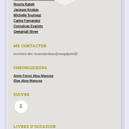
Nouria Rabeh
Jacques Koskas
Michelle Tourneur
Carine Fernandez
Conceiçao Evaristo
Geetanjali Shree
ME CONTACTER
lecritoire-des-muses[arobaze]orange[point]fr
CHRONIQUEURS
Annie-Forest Abou Mansour
Elias Abou-Mansour
SUIVRE
LIVRES D’OCCASION