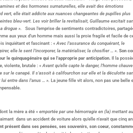
itamines et des hormones surnaturelles, elle avait des émotions
rd vert, elle était addicte aux nuances changeantes de pupilles plus
teintes bleu-vert. Les voir briller la revitalisait, Guillaume excitait sa
 sa drogue ».
Sous l’emprise de sentiments contradictoires, partagé
 femme aux yeux d’un homme mais aussi la proie fragile et facile de c
is inquiétant et fascinant : «
Avec l’assurance du conquérant, le
rer, elle le sent l’incorporer, la matérialiser, la chosifier … ».
Son co
our le quinquagénaire qui se l’approprie par anticipation.
Il la possè
e, violente, brutale : «
Avant qu’elle capte le danger, l’homme chauve
tre sur le canapé. Il s’assoit à califourchon sur elle et la déculotte sa
lui entre dans l’anus … ».
La jeune fille vit alors, non pas une belle 
impensable.
ont la mère a été «
emportée par une hémorragie en (la) mettant a
aimant dans un accident de voiture alors qu’elle n’avait que cinq a
nt présent dans ses pensées, ses souvenirs, son coeur, constamm