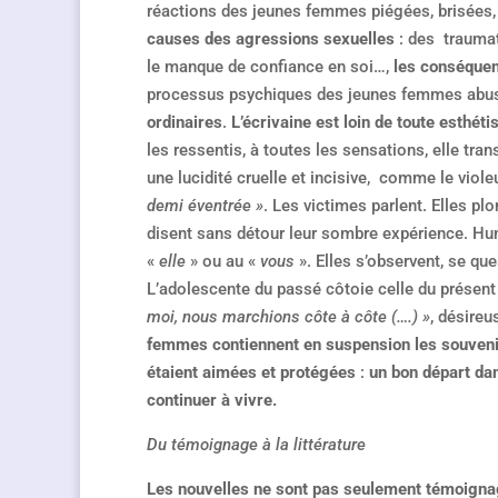
réactions des jeunes femmes piégées, brisées, s
causes des agressions sexuelles
: des traumati
le manque de confiance en soi…,
les conséque
processus psychiques des jeunes femmes abus
ordinaires
.
L’écrivaine est loin de toute esthét
les ressentis, à toutes les sensations, elle tran
une lucidité cruelle et incisive, comme le viole
demi éventrée »
. Les victimes parlent. Elles pl
disent sans détour leur sombre expérience. Hum
«
elle
» ou au «
vous
». Elles s’observent, se que
L’adolescente du passé côtoie celle du présent
moi, nous marchions côte à côte (….) »
, désireu
femmes contiennent en suspension les souvenir
étaient aimées et protégées
:
un bon départ dans
continuer à vivre.
Du témoignage à la littérature
Les nouvelles ne sont pas seulement témoignage