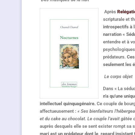
Après
Relégat
scripturale et 
introspectifs à
narration « Sédu
entendre et à v
psychologiques,
prédateurs.
Ces 
seulement les é
Le corps objet
Dans « La séduc
n’a qu’une uniq
intellectuel quinquagénaire.
Ce couple de bourge
affectueusement :
« Ses bienfaiteurs l’hébergea
et du cake au chocolat. Le couple l’avait gâtée 
auprès desquels elle se sent exister rompt sa s
mari est un prédateur dont le regard insistant 