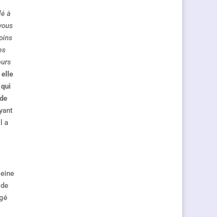
lé à
vous
oins
es
eurs
 elle
 qui
 de
yant
l a
leine
 de
igé