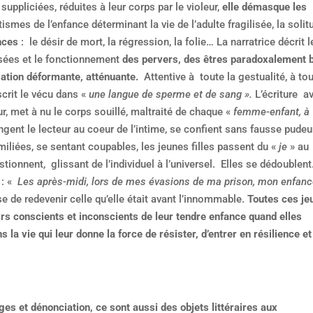
uppliciées, réduites à leur corps par le violeur,
elle démasque les
smes de l’enfance déterminant la vie de l’adulte fragilisée, la solit
nces
: le désir de mort, la régression, la folie… La narratrice décrit l
ées et le fonctionnement
des pervers, des êtres paradoxalement 
isation déformante, atténuante.
Attentive à toute la gestualité, à to
scrit le vécu dans «
une
langue de sperme et de sang ».
L’écriture a
ur, met à nu le corps souillé, maltraité de chaque «
femme-enfant, à
ongent le lecteur au coeur de l’intime, se confient sans fausse pudeur
iliées, se sentant coupables, les jeunes filles passent du «
je
» au
stionnent, glissant de l’individuel à l’universel. Elles se dédoublent
 : «
Les après-midi, lors de mes évasions de ma prison, mon enfanc
se de redevenir celle qu’elle était avant l’innommable.
Toutes ces je
s conscients et inconscients de leur tendre enfance quand elles
 la vie qui leur donne la force de résister, d’entrer en résilience et
s et dénonciation, ce sont aussi des objets littéraires aux