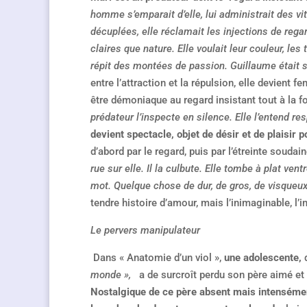
homme s’emparait d’elle, lui administrait des v
décuplées, elle réclamait les injections de rega
claires que nature. Elle voulait leur couleur, les 
répit des montées de passion. Guillaume était
entre l’attraction et la répulsion, elle devient
être démoniaque au regard insistant tout à la fo
prédateur l’inspecte en silence. Elle l’entend respi
devient spectacle, objet de désir et de plaisir p
d’abord par le regard, puis par l’étreinte soudain
rue sur elle. Il la culbute. Elle tombe à plat ven
mot. Quelque chose de dur, de gros, de visqueux 
tendre histoire d’amour, mais l’inimaginable, l’
Le pervers manipulateur
Dans « Anatomie d’un viol »,
une adolescente,
d
monde »,
a de surcroît perdu son père aimé et 
Nostalgique de ce père absent mais intenséme