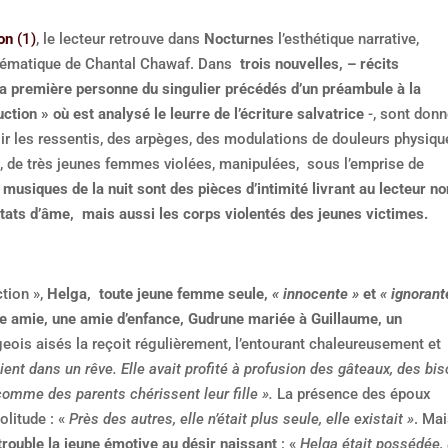
ion
(1)
, le lecteur retrouve dans
Nocturnes
l’esthétique narrative,
thématique de Chantal Chawaf. Dans
trois nouvelles, – récits
 la première personne du singulier précédés d’un préambule à la
ction » où est analysé le leurre de l’écriture salvatrice
-, sont don
oir les ressentis, des arpèges, des modulations de douleurs physiqu
 de très jeunes femmes violées, manipulées, sous l’emprise de
musiques de la nuit sont des pièces d’intimité livrant au lecteur no
tats d’âme, mais aussi les corps violentés des jeunes victimes.
tion »,
Helga, toute jeune femme seule,
« innocente »
et
« ignorant
ue amie, une amie d’enfance, Gudrune mariée à Guillaume, un
ois aisés la reçoit régulièrement, l’entourant chaleureusement et
ient dans un rêve. Elle avait profité à profusion des gâteaux, des bis
comme des parents chérissent leur fille ».
La présence des époux
olitude : «
Près des autres, elle n’était plus seule, elle existait »
. Ma
trouble la jeune émotive au désir naissant
: «
Helga était possédée,