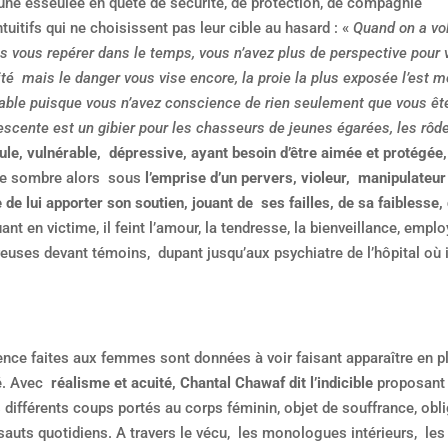
une esseulée en quête de sécurité, de protection, de compagnie
tuitifs qui ne choisissent pas leur cible au hasard : «
Quand on a vo
 vous repérer dans le temps, vous n’avez plus de perspective pour 
ité mais le danger vous vise encore, la proie la plus exposée l’est m
able puisque vous n’avez conscience de rien seulement que vous êt
escente est un gibier pour les chasseurs de jeunes égarées, les rôd
ule, vulnérable, dépressive, ayant besoin d’être aimée et protégée,
lle sombre alors sous
l’emprise d’un pervers, violeur, manipulateur
 de lui apporter son soutien, jouant de ses failles, de sa faiblesse,
t en victime, il feint l’amour, la tendresse, la bienveillance, emplo
euses devant témoins, dupant jusqu’aux psychiatre de l’hôpital où i
lence faites aux femmes sont données à voir faisant apparaître en p
é. Avec
réalisme et acuité, Chantal Chawaf dit l’indicible
proposant
 différents coups portés au corps féminin, objet de souffrance, obl
sauts quotidiens. A travers le vécu, les monologues intérieurs, les