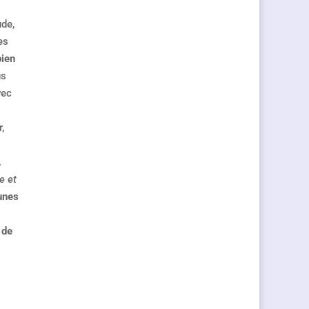
ude,
es
bien
us
vec
,
.
e et
unes
 de