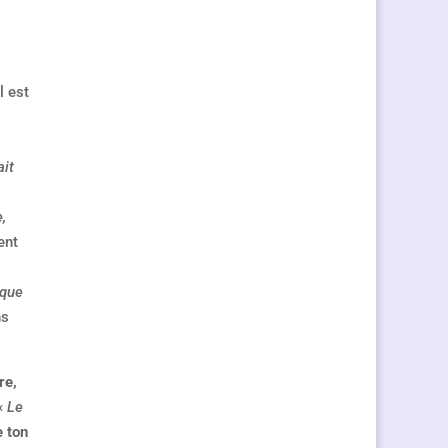
l est
ait
,
ent
aque
ns
re,
 «
Le
e ton