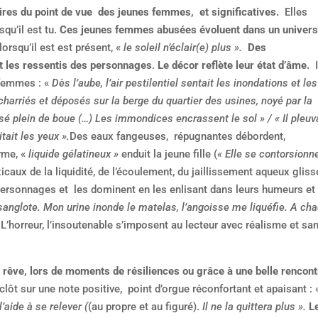
aires du point de vue des jeunes femmes, et significatives.
Elles
squ’il est tu.
Ces jeunes femmes abusées évoluent dans un univers
 lorsqu’il est est présent, «
le soleil n’éclair(e) plus ».
Des
et les ressentis des personnages
.
Le décor reflète leur état d’âme.
I
 femmes : «
Dès l’aube, l’air pestilentiel sentait les inondations et les
 charriés et déposés sur la berge du quartier des usines, noyé par la
sé plein de boue (…) Les immondices encrassent le sol » / « Il pleuv
tait les yeux ».
Des eaux fangeuses, répugnantes débordent,
rme, «
liquide gélatineux »
enduit la jeune fille (
« Elle se contorsionne
icaux de la liquidité, de l’écoulement, du jaillissement aqueux gliss
ersonnages et les dominent en les enlisant dans leurs humeurs et
anglote. Mon urine inonde le matelas, l’angoisse me liquéfie. A ch
.
L’horreur, l’insoutenable s’imposent au lecteur avec réalisme et sa
rêve, lors de moments de résiliences ou grâce à une belle rencont
clôt sur une note positive,
point d’orgue réconfortant et apaisant :
’aide à se relever (
(au propre et au figuré).
Il ne la quittera plus ».
L