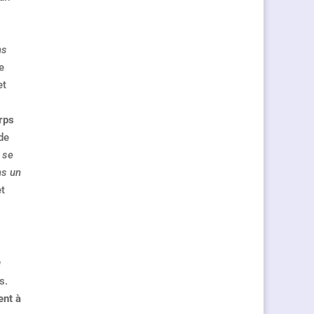
ns
e
et
rps
de
 se
ns un
et
u
ns.
ent à