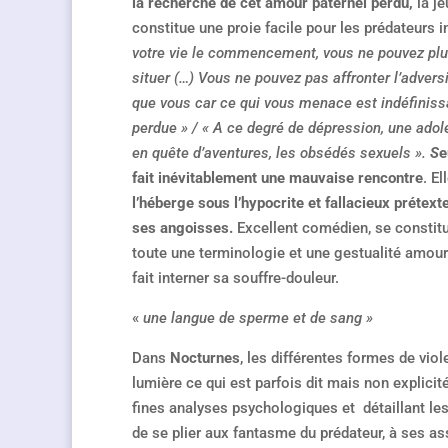
la recherche de cet amour paternel perdu,
la je
constitue une proie facile pour les prédateurs in
votre vie le commencement, vous ne pouvez plus
situer (…) Vous ne pouvez pas affronter l’advers
que vous car ce qui vous menace est indéfiniss
perdue » / « A ce degré de dépression, une adol
en quête d’aventures, les obsédés sexuels ».
S
e
fait inévitablement une mauvaise rencontre
. E
l’héberge sous l’hypocrite et fallacieux prétexte
ses angoisses.
Excellent comédien, se constituan
toute une terminologie et une gestualité amour
fait interner sa souffre-douleur.
«
une
langue de sperme et de sang »
Dans
Nocturnes
, les différentes formes de vio
lumière ce qui est parfois dit mais non explicit
fines analyses psychologiques et détaillant les
de se plier aux fantasme du prédateur, à ses as