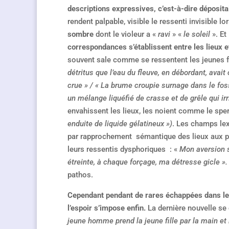
descriptions expressives, c’est-à-dire déposit
rendent palpable, visible le ressenti invisible lor
sombre
dont le violeur a «
ravi
» «
le soleil
». Et
correspondances s’établissent entre les lieux 
souvent sale comme se ressentent les jeunes
détritus que l’eau du fleuve, en débordant, avait
crue » / « La brume croupie surnage dans le fos
un mélange liquéfié de crasse et de grêle qui irri
envahissent les lieux, les noient comme le spe
enduite de liquide gélatineux »)
. Les champs lex
par rapprochement sémantique des lieux aux p
leurs ressentis dysphoriques : «
Mon aversion s
étreinte, à chaque forçage, ma détresse gicle »
pathos.
Cependant pendant de rares échappées dans le 
l’espoir s’impose enfin.
La dernière nouvelle se 
jeune homme prend la jeune fille par la main et l