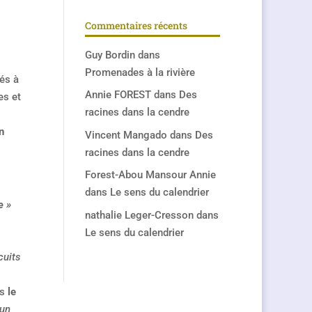
Commentaires récents
Guy Bordin
dans
Promenades à la rivière
nés à
Annie FOREST
dans
Des
es et
racines dans la cendre
n
Vincent Mangado
dans
Des
racines dans la cendre
Forest-Abou Mansour Annie
dans
Le sens du calendrier
e »
nathalie Leger-Cresson
dans
Le sens du calendrier
cuits
is
le
 un