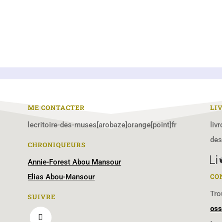
ME CONTACTER
LI
lecritoire-des-muses[arobaze]orange[point]fr
liv
de
CHRONIQUEURS
Annie-Forest Abou Mansour
CO
Elias Abou-Mansour
Tro
SUIVRE
oss