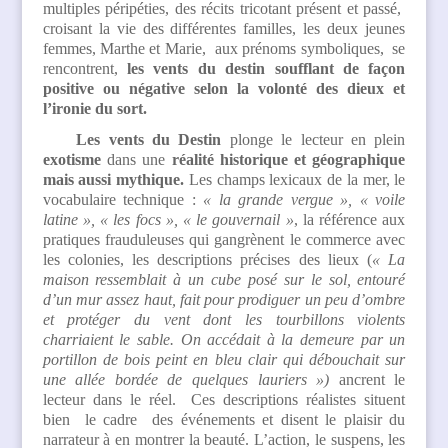
multiples péripéties, des récits tricotant présent et passé,
croisant la vie des différentes familles, les deux jeunes
femmes, Marthe et Marie, aux prénoms symboliques, se
rencontrent,
les vents du destin soufflant de façon
positive ou négative selon la volonté des dieux et
l’ironie du sort.
Les vents du Destin
plonge le lecteur en plein
exotisme
dans une
réalité historique et géographique
mais aussi mythique.
Les champs lexicaux de la mer, le
vocabulaire technique :
« la grande vergue », « voile
latine », « les focs », « le gouvernail »
, la référence aux
pratiques frauduleuses qui gangrènent le commerce avec
les colonies, les descriptions précises des lieux (
« La
maison ressemblait à un cube posé sur le sol, entouré
d’un mur assez haut, fait pour prodiguer un peu d’ombre
et protéger du vent dont les tourbillons violents
charriaient le sable. On accédait à la demeure par un
portillon de bois peint en bleu clair qui débouchait sur
une allée bordée de quelques lauriers »)
ancrent le
lecteur dans le réel. Ces descriptions réalistes situent
bien le cadre des événements et disent le plaisir du
narrateur à en montrer la beauté. L’action, le suspens, les