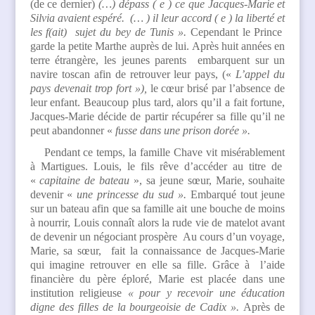
(de ce dernier)
(…) dépass ( e ) ce que Jacques-Marie et
Silvia avaient espéré. (… ) il leur accord ( e ) la liberté et
les f(ait) sujet du bey de Tunis ».
Cependant le Prince
garde la petite Marthe auprès de lui. Après huit années en
terre étrangère, les jeunes parents embarquent sur un
navire toscan afin de retrouver leur pays, («
L’appel du
pays devenait trop fort »),
le cœur brisé par l’absence de
leur enfant. Beaucoup plus tard, alors qu’il a fait fortune,
Jacques-Marie décide de partir récupérer sa fille qu’il ne
peut abandonner «
fusse dans une prison dorée ».
Pendant ce temps, la famille Chave vit misérablement
à Martigues. Louis, le fils rêve d’accéder au titre de
«
capitaine de bateau
», sa jeune sœur, Marie, souhaite
devenir «
une princesse du sud ».
Embarqué tout jeune
sur un bateau afin que sa famille ait une bouche de moins
à nourrir, Louis connaît alors la rude vie de matelot avant
de devenir un négociant prospère Au cours d’un voyage,
Marie, sa sœur, fait la connaissance de Jacques-Marie
qui imagine retrouver en elle sa fille. Grâce à l’aide
financière du père éploré, Marie est placée dans une
institution religieuse
« pour y recevoir une éducation
digne des filles de la bourgeoisie de Cadix ».
Après de