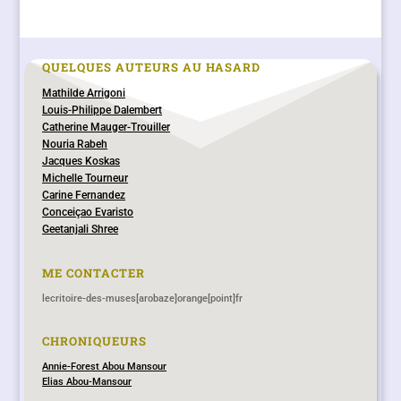
QUELQUES AUTEURS AU HASARD
Mathilde Arrigoni
Louis-Philippe Dalembert
Catherine Mauger-Trouiller
Nouria Rabeh
Jacques Koskas
Michelle Tourneur
Carine Fernandez
Conceiçao Evaristo
Geetanjali Shree
ME CONTACTER
lecritoire-des-muses[arobaze]orange[point]fr
CHRONIQUEURS
Annie-Forest Abou Mansour
Elias Abou-Mansour