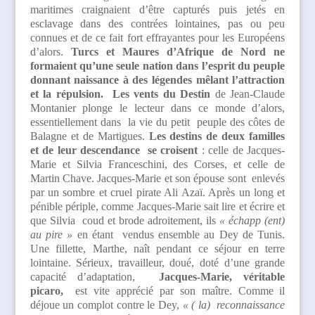
maritimes craignaient d’être capturés puis jetés en
esclavage dans des contrées lointaines, pas ou peu
connues et de ce fait fort effrayantes pour les Européens
d’alors.
Turcs et Maures d’Afrique de Nord ne
formaient qu’une seule nation dans l’esprit du peuple
donnant naissance à des légendes mêlant l’attraction
et la répulsion.
Les vents du Destin
de Jean-Claude
Montanier plonge le lecteur dans ce monde d’alors,
essentiellement dans la vie du petit peuple des côtes de
Balagne et de Martigues.
Les destins de deux familles
et de leur descendance se croisent
: celle de Jacques-
Marie et Silvia Franceschini, des Corses, et celle de
Martin Chave. Jacques-Marie et son épouse sont enlevés
par un sombre et cruel pirate Ali Azaï. Après un long et
pénible périple, comme Jacques-Marie sait lire et écrire et
que Silvia coud et brode adroitement, ils
« échapp (ent)
au pire »
en étant vendus ensemble au Dey de Tunis.
Une fillette, Marthe, naît pendant ce séjour en terre
lointaine. Sérieux, travailleur, doué, doté d’une grande
capacité d’adaptation,
Jacques-Marie, véritable
picaro,
est vite apprécié par son maître. Comme il
déjoue un complot contre le Dey,
« ( la) reconnaissance