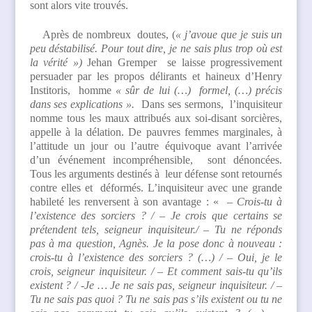
sont alors vite trouvés.
Après de nombreux doutes, (
« j’avoue que je suis un
peu déstabilisé. Pour tout dire, je ne sais plus trop où est
la vérité »)
Jehan Gremper se laisse progressivement
persuader par les propos délirants et haineux d’Henry
Institoris,
homme
« sûr de lui (…) formel, (…) précis
dans ses explications ».
Dans ses sermons, l’inquisiteur
nomme tous les maux attribués aux soi-disant sorcières,
appelle à la délation. De pauvres femmes marginales, à
l’attitude un jour ou l’autre équivoque avant l’arrivée
d’un événement incompréhensible, sont dénoncées.
Tous les arguments destinés à leur défense sont retournés
contre elles et déformés. L’inquisiteur avec une grande
habileté les renversent à son avantage : «
– Crois-tu à
l’existence des sorciers ? / – Je crois que certains se
prétendent tels, seigneur inquisiteur./ – Tu ne réponds
pas à ma question, Agnès. Je la pose donc à nouveau :
crois-tu à l’existence des sorciers ? (…) / – Oui, je le
crois, seigneur inquisiteur. / – Et comment sais-tu qu’ils
existent ? / -Je … Je ne sais pas, seigneur inquisiteur. / –
Tu ne sais pas quoi ? Tu ne sais pas s’ils existent ou tu ne