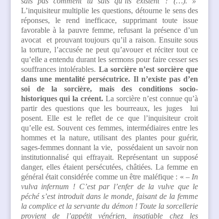
sais pas comment tu sais qu’ils existent ? (…). »
L’inquisiteur multiplie les questions, détourne le sens des
réponses, le rend inefficace, supprimant toute issue
favorable à la pauvre femme, refusant la présence d’un
avocat et prouvant toujours qu’il a raison. Ensuite sous
la torture, l’accusée ne peut qu’avouer et réciter tout ce
qu’elle a entendu durant les sermons pour faire cesser ses
souffrances intolérables.
La sorcière n’est sorcière que
dans une mentalité persécutrice. Il n’existe pas d’en
soi de la sorcière, mais des conditions socio-
historiques qui la créent.
La sorcière n’est connue qu’à
partir des questions que les bourreaux, les juges lui
posent. Elle est le reflet de ce que l’inquisiteur croit
qu’elle est. Souvent ces femmes, intermédiaires entre les
hommes et la nature, utilisant des plantes pour guérir,
sages-femmes donnant la vie, possédaient un savoir non
institutionnalisé qui effrayait. Représentant un supposé
danger, elles étaient persécutées, châtiées. La femme en
général était considérée comme un être maléfique : «
– In
vulva infernum ! C’est par l’enfer de la vulve que le
péché s’est introduit dans le monde, faisant de la femme
la complice et la servante du démon ! Toute la sorcellerie
provient de l’appétit vénérien, insatiable chez les