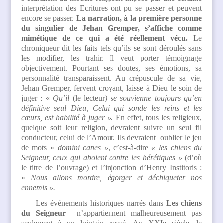
interprétation des Ecritures ont pu se passer et peuvent
encore se passer.
La narration, à la première personne
du singulier de Jehan Gremper, s’affiche comme
mimétique de ce qui a été réellement vécu.
Le
chroniqueur dit les faits tels qu’ils se sont déroulés sans
les modifier, les trahir. Il veut porter témoignage
objectivement. Pourtant ses doutes, ses émotions, sa
personnalité transparaissent. Au crépuscule de sa vie,
Jehan Gremper, fervent croyant, laisse à Dieu le soin de
juger : «
Qu’il
(le lecteur
) se souvienne toujours qu’en
définitive seul Dieu, Celui qui sonde les reins et les
cœurs, est habilité à juger ».
En effet, tous les religieux,
quelque soit leur religion, devraient suivre un seul fil
conducteur, celui de l’Amour. Ils devraient oublier le jeu
de mots «
domini canes »
, c’est-à-dire
« les chiens du
Seigneur, ceux qui aboient contre les hérétiques »
(d’où
le titre de l’ouvrage) et l’injonction d’Henry Institoris :
«
Nous allons mordre, égorger et déchiqueter nos
ennemis ».
Les événements historiques narrés dans
Les chiens
du Seigneur
n’appartiennent malheureusement pas
seulement à un lointain passé. Au XXIe siècle, le