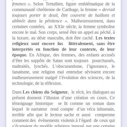
femmes ».
Selon Tertullien, figure emblématique de la
communauté chrétienne de Carthage, la femme «
devrait
toujours porter le deuil, être couverte de haillons et
abîmée dans la pénitence ».
Malheureusement, dans
certaines contrées, au XXIe siècle, la femme symbolise
encore le mal. Son corps, sensé être un appel au péché, à
la luxure, au désir masculin, doit être caché.
Les textes
religieux sont encore lus littéralement, sans être
interprétés en fonction de leur contexte, de leur
époque.
En Afrique, des femmes, des enfants accusés
d’être les suppôts de Satan sont toujours pourchassés,
maltraités, lynchés. L’obscurantisme, l’ignorance, le
fanatisme, une religion mal entendue sévissent encore
malheureusement malgré l’évolution des sciences, de la
technologie, de la réflexion.
Dans
Les chiens du Seigneur
, le récit, les dialogues au
présent donnent l’illusion d’une création en cours. Ce
témoignage historique se lit comme un roman dans
lequel le narrateur rend compte d’un vécu inhumain,
terrible afin que le lecteur sache et aussi comprenne
comment des événements violents à l’égard de ceux qui
s’écartaient du modèle religieux imposé par une certaine