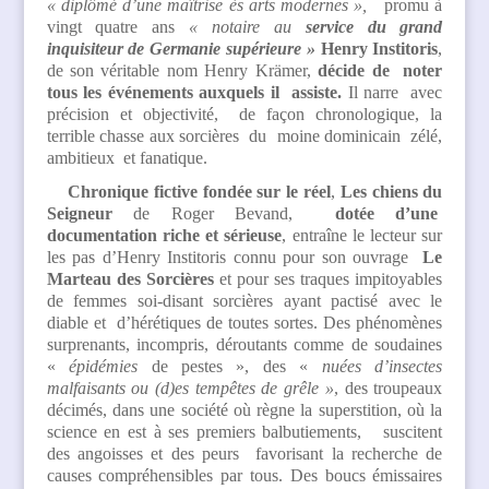
« diplômé d’une maîtrise ès arts modernes »,
promu à
vingt quatre ans
« notaire au
service du grand
inquisiteur de Germanie supérieure »
Henry Institoris
,
de son véritable nom Henry Krämer,
décide de noter
tous les événements auxquels il assiste.
Il narre avec
précision et objectivité, de façon chronologique, la
terrible chasse aux sorcières du moine dominicain zélé,
ambitieux et fanatique.
Chronique fictive fondée sur le réel
,
Les chiens du
Seigneur
de Roger Bevand,
dotée d’une
documentation riche et sérieuse
, entraîne le lecteur sur
les pas d’Henry Institoris connu pour son ouvrage
Le
Marteau des Sorcières
et pour ses traques impitoyables
de femmes soi-disant sorcières ayant pactisé avec le
diable et d’hérétiques de toutes sortes. Des phénomènes
surprenants, incompris, déroutants comme de soudaines
«
épidémies
de pestes », des «
nuées d’insectes
malfaisants ou (d)es tempêtes de grêle »
, des troupeaux
décimés, dans une société où règne la superstition, où la
science en est à ses premiers balbutiements, suscitent
des angoisses et des peurs favorisant la recherche de
causes compréhensibles par tous. Des boucs émissaires