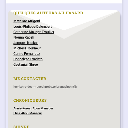
QUELQUES AUTEURS AU HASARD
Mathilde Arrigoni
Louis-Philippe Dalembert
Catherine Mauger-Trouiller
Nouria Rabeh
Jacques Koskas
Michelle Tourneur
Carine Fernandez
Conceiçao Evaristo
Geetanjali Shree
ME CONTACTER
lecritoire-des-muses[arobaze]orange[point]fr
CHRONIQUEURS
Annie-Forest Abou Mansour
Elias Abou-Mansour
SUIVRE