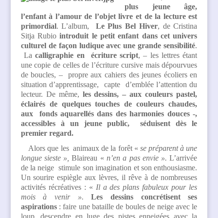
plus jeune âge,
l’enfant à l’amour de l’objet livre et de la lecture est
primordial
. L’album,
Le Plus Bel Hiver
, de Cristina
Sitja Rubio
introduit le petit enfant dans cet univers
culturel de façon ludique avec une grande sensibilité
.
La
calligraphie en écriture script
, – les lettres étant
une copie de celles de l’écriture cursive mais dépourvues
de boucles, – propre aux cahiers des jeunes écoliers en
situation d’apprentissage, capte d’emblée l’attention du
lecteur. De même,
les dessins, – aux couleurs pastel,
éclairés de quelques touches de couleurs chaudes,
aux fonds aquarellés dans des harmonies douces -,
accessibles à un jeune public, séduisent dès le
premier regard.
Alors que les animaux de la forêt «
se préparent à une
longue sieste »,
Blaireau «
n’en a pas envie ».
L’arrivée
de la neige stimule son imagination et son enthousiasme.
Un sourire espiègle aux lèvres, il rêve à de nombreuses
activités récréatives : «
Il a des plans fabuleux pour les
mois à venir ».
Les dessins
concrétisent ses
aspirations
: faire une bataille de boules de neige avec le
loup, descendre en luge des pistes enneigées avec la