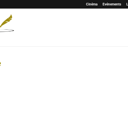
Cinéma
Evénements
L
e