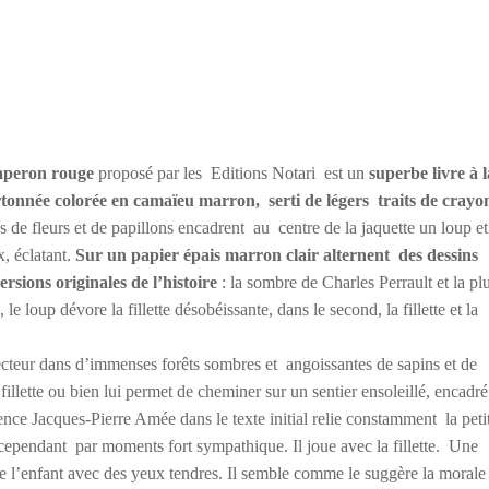
haperon rouge
proposé par les
Editions Notari
est un
superbe livre à l
rtonnée colorée en camaïeu marron,
serti de légers
traits de crayo
es de fleurs et de papillons encadrent
au
centre de la jaquette un loup e
, éclatant.
Sur un papier épais marron clair alternent
des dessins
rsions originales de l’histoire
: la sombre de Charles Perrault et la pl
e loup dévore la fillette désobéissante, dans le second, la fillette et la
 lecteur dans d’immenses forêts sombres et
angoissantes de sapins et de
illette ou bien lui permet de cheminer sur un sentier ensoleillé, encadré
rence Jacques-Pierre Amée dans le texte initial relie constamment
la peti
 cependant
par moments fort sympathique. Il joue avec la fillette.
Une
e l’enfant avec des yeux tendres. Il semble comme le suggère la morale