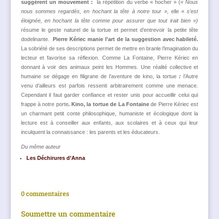
suggèrent
un mouvement :
la répétition du verbe « hocher » (
« Nous
nous sommes regardés, en hochant la tête à not
r
e tour »,
elle «
s’est
éloignée, en hochant la tête comme pour assurer que tout irait bien »
)
résume le geste naturel de la tortue et permet d’entrevoir la petite tête
dodelinante.
Pierre Kériec manie l’art de la suggestion avec habileté.
La sobriété de ses descriptions permet de mettre en branle l’imagination du
lecteur et favorise sa réflexion.
Comme La Fontaine, Pierre Kériec en
donnant à voir des animaux peint les Hommes. Une réalité collective et
humaine se dégage en filigrane de l’aventure de kino, la tortue
:
l’Autre
venu d’ailleurs est parfois ressenti arbitrairement comme une menace.
Cependant il faut garder confiance et rester unis pour accueillir celui qui
frappe à notre porte
.
Kino, la tortue de La Fontaine
de Pierre Kériec est
un charmant petit conte philosophique, humaniste et écologique dont la
lecture est à conseiller aux enfants, aux scolaires et à ceux qui leur
inculquent la connaissance : les parents et les éducateurs.
Du même auteur
Les Déchirures d’Anna
0 commentaires
Soumettre un commentaire