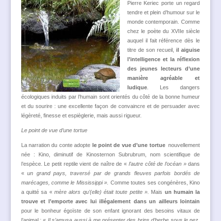
Pierre Keriec porte un regard
tendre et plein d’humour sur le
monde contemporain. Comme
chez le poète du XVIIe siècle
auquel il fait référence dès le
titre de son recueil,
il
aiguise
l’intelligence et la réflexion
des jeunes lecteurs
d’une
manière agréable et
ludique
. Les dangers
écologiques induits par l’humain sont orientés du côté de la bonne humeur
et du sourire : une excellente façon de convaincre et de persuader avec
légèreté, finesse et espièglerie, mais aussi rigueur.
Le point de vue d’une tortue
La narration du conte adopte
le
point de vue d’une tortue
nouvellement
née : Kino, diminutif de Kinosternon Subrubrum, nom scientifique de
l’espèce. Le petit reptile vient de naître de «
l’autre côté de l’océan »
dans
«
un grand pays, traversé par de grands fleuves parfois bordés de
marécages, comme le Mississippi ».
Comme toutes ses congénères, Kino
a quitté sa «
mère alors qu’(elle) était toute petite ».
Mais
un humain la
trouve et l’emporte avec lui illégalement dans un ailleurs lointain
pour le bonheur égoïste de son enfant ignorant des besoins vitaux de
l’animal : «
Il s’amusa aussi à me présenter des brins d’herbe sous le nez,