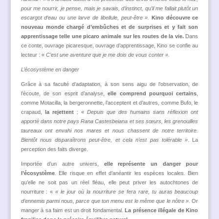
pour me nourrir, je pense, mais je savais, d’instinct, qu’il me fallait plutôt un
escargot d’eau ou une larve de libellule, peut-être ».
Kino découvre ce
nouveau monde chargé d’embûches et de surprises
et y fait son
apprentissage
telle une picaro animale sur les routes de la vie.
Dans
ce conte, ouvrage picaresque, ouvrage d’apprentissage, Kino se confie au
lecteur : «
C’est une aventure que je me dois de vous conter ».
L’écosystème en danger
Grâce à sa faculté d’adaptation, à son sens aigu de l’observation, de
l’écoute, de son esprit d’analyse,
e
lle
comprend pourquoi certains
,
comme Motacilla, la bergeronnette, l’acceptent et d’autres, comme Bufo, le
crapaud,
la rejettent
: «
Depuis que des humains sans réflexion ont
apporté dans notre pays Rana Castesbeiana et ses sœurs, les grenouilles
taure
a
ux ont envahi nos mares et nous chassent de notre territoire.
Bientôt nous disparaîtrons peut-être, et cela n’est pas tolérable »
. La
perception des faits diverge.
Importée d’un autre univers,
elle représente un danger pour
l’écosystème
. Elle risque en effet d’anéantir les espèces locales. Bien
qu’elle ne soit pas un réel fléau, elle peut priver les autochtones de
nourriture : «
« le jour où la nourriture se fera rare, tu auras beaucoup
d’ennemis parmi nous, parce que ton menu est le même que le nôtre ».
Or
manger à sa faim est un droit fondamental.
La présence illégale de Kino