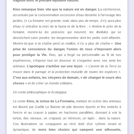
fragilise
donc
l
e
précaire
équilibre naturel.
Kino
remarque
bien vite
que la nature est en danger. L
a sécheresse,
accentuée par la consommation excessive d’eau destinée à l’arrosage des
jardins, («
La fontaine est grande, mais dans peu de temps, il n’y aura plus
d’eau »)
entraîne la mort de la faune et de la flore : «
Amène le près de la
fontaine, montre-lui les poissons qui meurent, les libellules qui se
d
e
ssèchent sans pondre, les bergeronnettes dont les petits sont affamés.
Montre-lui que si la chaîne perd un maillon, il n’y a plus de chaîne »
.
Une
prise de conscience du danger, l’union de tous s’imposent alors
pour protéger la Vie.
Kino, qui a forgé sa personnalité au fil de ses
expériences, s’impose tout en douceur et s’organise avec ses amis les
animaux.
L’apologue s’achève sur une leçon
: «
L’avenir de la Terre se
trouve dans le partage et la protection mutuelle de toutes les espèces ».
C
’est aux enfants, les citoyens de demain, «
de changer le cours des
choses »
et de créer un monde solidaire
.
U
n conte philosophique et écologique
Le conte
Kino, la tortue de La Fontaine,
mettant en scène des animaux
est illustré par Gaëlle Le Biannic de jolis dessins épurés et fins ombrés à
l’encre et au crayon à papier, en hachures parallèles, donnant à voir la
tortue, des oiseaux, un crapaud, un hérisson, un lapin… dans la nature.
Ces illustrations se conjuguent au récit doté d’un rythme vivant et
dynamique, de
mot
s
bien choisi
s
qui
campe
nt
une silhouette,