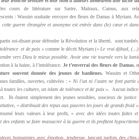
c leur tronche bronzée et leur nom d’ailleurs demeurent une tache da
es cours de littérature sur Sartre, Malraux, Camus, aux rela
lescents : Wassim souhaite envoyer des fleurs de Damas à Myriam. Av
, cette guerre étrangère et anonyme est entrée dans (le) cœur et dans 
tis soi-disant pour défendre la Révolution et la liberté, sont tombés
tolérance et de paix »
comme le décrit Myriam («
Le vrai djihad, (…)
tendre vers Dieu le mieux possible. Avoir une vie tournée vers la lumiè
tion à la haine, à l’intolérance.
Je t’enverrai des fleurs de Damas
, 
cature souvent donnée des jeunes de banlieues.
Wassim et Oth
nes familles, ouvertes, cultivées : «
Ni l’un ni l’autre ne font partie 
 à toutes les cultures, un islam de tolérance et de paix ».
Aucun indice
rt. Ils étaient simplement des jeunes sensibles, soucieux de justice 
ritative, «
distribuait des repas aux pauvres les jours de grands froid »
etourné leurs valeurs à leur profit, «
avec des idées toutes faites et
t des enfants se faire massacrer à la guerre et ils profitent hypocritem
s humanistes avec émotion, tendresse, lançant parfois des clins 