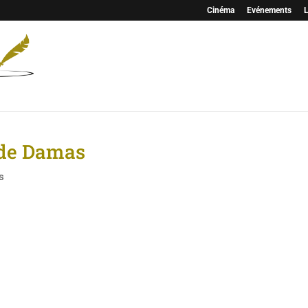
Cinéma
Evénements
L
s de Damas
s