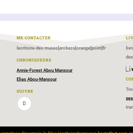
ME CONTACTER
LI
lecritoire-des-muses[arobaze]orange[point]fr
liv
de
CHRONIQUEURS
Annie-Forest Abou Mansour
CO
Elias Abou-Mansour
Tro
SUIVRE
oss
tra