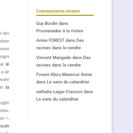
Commentaires récents
Guy Bordin
dans
Promenades à la rivière
r des
Annie FOREST
dans
Des
uinze
racines dans la cendre
sseur
anges
Vincent Mangado
dans
Des
par
le
racines dans la cendre
y a de
Forest-Abou Mansour Annie
notre
dans
Le sens du calendrier
met
la
nathalie Leger-Cresson
dans
Le sens du calendrier
jugée
ions,
pas
»,
nçais