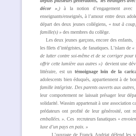
depuis plusieurs générations, les étrangers ave
décor »
,)
à la notion d’engagement avec l
enseignants/enseignés, à l’amour entre deux ado
départ des deux jeunes collégiens, «
tout à coup
famille(s) »
des membres du collège.
Les deux jeunes garçons, encore des enfants, par
les filets d’intégristes, de fanatiques. L’islam de
« 
de lutter contre soi-même et de se corriger pour 
offrir cette lumière aux autres »)
devient une dévo
littéraire, est un
témoignage loin de la cari
adolescents bien éduqués, appartiennent à de bon
famille intégriste. Des parents ouverts aux autres,
leur comportement ne laissait présager leur dépa
solidarité. Wassim appartenait à une association ca
prédateurs ont profité de leur générosité, ont r
emballées. »
. Ces recruteurs fanatiques «
envoien
luxe d’un pays en paix. »
L’ouvrage de Franck Andriat défend les valeur