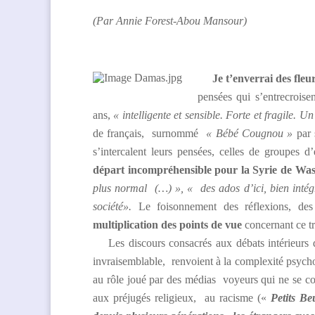
(Par Annie Forest-Abou Mansour)
Je t’enverrai des fle
pensées qui s’entrecroise
ans,
« intelligente et sensible. Forte et fragile. 
de français, surnommé
« Bébé Cougnou »
par 
s’intercalent leurs pensées, celles de groupes d
départ incompréhensible pour la Syrie de Wa
plus normal (…) », « des ados d’ici, bien intégr
société».
Le foisonnement des réflexions, des
multiplication des points de vue
concernant ce
Les discours consacrés aux débats intérieurs de
invraisemblable, renvoient à la complexité psych
au rôle joué par des médias voyeurs qui ne se c
aux préjugés religieux, au racisme («
Petits Be