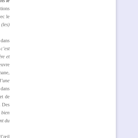
ns le
tions
ec le
(les)
 dans
 c’est
re et
œuvre
mane,
d’une
 dans
et de
.
Des
 bien
ent du
d’œil