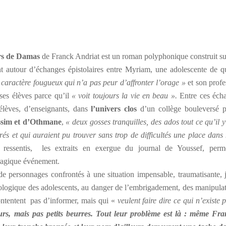
urs de Damas
de Franck Andriat est un roman polyphonique construit su
nt autour d’échanges épistolaires entre Myriam, une adolescente de q
Un caractère fougueux qui n’a pas peur d’affronter l’orage »
et son profe
ses élèves parce qu’il
« voit toujours la vie en beau ».
Entre ces éch
’élèves, d’enseignants, dans
l’univers clos
d’un collège bouleversé 
ssim et d’Othmane
,
« deux gosses tranquilles, des ados tout ce qu’il 
és et qui auraient pu trouver sans trop de difficultés une place dans 
 ressentis, les extraits en exergue du journal de Youssef, per
 tragique événement.
 personnages confrontés à une situation impensable, traumatisante, 
ologique des adolescents, au danger de l’embrigadement, des manipulat
ontentent pas d’informer, mais qui «
veulent faire dire ce qui n’existe
urs, mais pas petits beurres. Tout leur problème est là : même Fra