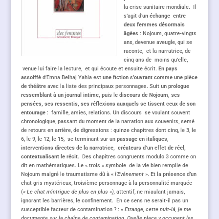
la crise sanitaire mondiale. Il
s’agit d’
un échange entre
deux femmes désormais
âgées
: Nojoum, quatre-vingts
ans, devenue aveugle, qui se
raconte, et la narratrice
,
de
cinq ans de moins qu’elle,
venue lui faire la lecture, et qui écoute et ensuite écrit.
En pays
assoiffé
d’Emna Belhaj Yahia est
une fiction s’ouvrant comme une pièce
de théâtre
avec la liste des principaux personnages. Suit
un prologue
ressemblant à un journal intime,
puis l
e discours de Nojoum, ses
pensées, ses ressentis, ses réflexions auxquels se tissent ceux de son
entourage
: famille, amies, relations. Un discours se voulant souvent
chronologique, passant du moment de la narration aux souvenirs, semé
de retours en arrière, de digressions : quinze chapitres dont cinq, le 3, le
6, le 9, le 12, le 15, se terminant sur un
passage en italiques,
interventions directes de la narratrice, créateurs d’un effet de réel,
contextualisant le récit
. Des chapitres congruents modulo 3 comme on
dit en mathématiques. Le « trois » symbole de la vie bien remplie de
Nojoum malgré le traumatisme dû à «
l’Evénement
». Et la présence d’un
chat gris mystérieux, troisième personnage à la personnalité marquée
(«
Le chat m’intrigue de plus en plus »),
attentif, ne miaulant jamais,
ignorant les barrières, le confinement. En ce sens ne serait-il pas un
susceptible facteur de contamination ? : «
Etrange, cette nuit-là, je me
documente sur la chaîne de contamination. Quelle place y occupent les