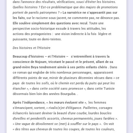
dans l’annonce des résultats, vérifications, souci d’éviter les histoires.
Quelles histoires ? Est-ce problématique que des majors de promotions
portent de pareils patronymes ? »
La narratrice ne s’appesantit pas sur
les faits
, sur le racisme sous-jacent, ne commente pas, ne dénonce pas.
Elle soulève
simplement des questions avec recul
. Toute une
perspective socio-historique exsude à travers les attitudes, les
actions des protagonistes : une vision indirecte à la fois légère et
puissante, toute en demi-teintes.
Des histoires et l’Histoire
Beaucoup d’histoires – et l’Histoire – s’entremêlent à travers la
conscience de Nojoum, tricotant le passé et le présent, allant de sa
grand-mère Beya tendrement aimée à ses petits enfants chéris .
Dans
ce roman qui englobe de très nombreux personnages, apparaissent
différents points de vue, miroir de plusieurs décennies vécues dans
« ce
pays de toutes les soifs, où le chemin est perdu du puits qui peut les
étancher », « dans cette société sans promesse »,
dans cette Tunisie
désormais bien loin des années Bourguiba. .
Après l’indépendance, «
les mœurs évoluent vite »
,
les femmes
s’émancipent, sortent,
« rivalis(e)nt d’élégance. Paillettes, corsages
échancrés laissant deviner la beauté d’une courbe, lourdes boucles
d’oreilles et pendentifs assortis, cheveux permanentés, joues fardées »
.
«
Une vague de dévoilement se (met) à souffler sur le pays ».
On voit
« des têtes aux cheveux de toutes les coupes, de toutes les couleurs,