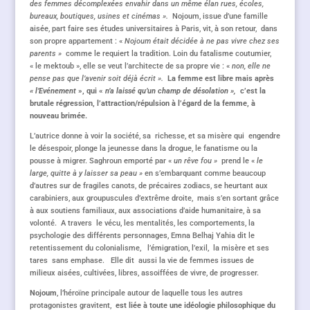
des femmes décomplexées envahir dans un même élan rues, écoles,
bureaux, boutiques, usines et cinémas ».
Nojoum, issue d’une famille
aisée, part faire ses études universitaires à Paris, vit, à son retour, dans
son propre appartement : «
Nojoum était décidée à ne pas vivre chez ses
parents »
comme le requiert la tradition. Loin du fatalisme coutumier,
« le mektoub », elle se veut l’architecte de sa propre vie : «
non, elle ne
pense pas que l’avenir soit déjà écrit ».
La femme est libre mais après
« l’Evénement
», qui «
n’a laissé qu’un champ de désolation »,
c’est la
brutale régression, l’attraction/répulsion à l’égard de la femme, à
nouveau brimée.
L’autrice donne à voir la société, sa richesse, et sa misère qui engendre
le désespoir, plonge la jeunesse dans la drogue, le fanatisme ou la
pousse à migrer. Saghroun emporté par «
un rêve fou »
prend le «
le
large, quitte à y laisser sa peau »
en s’embarquant comme beaucoup
d’autres sur de fragiles canots, de précaires zodiacs, se heurtant aux
carabiniers, aux groupuscules d’extrême droite, mais s’en sortant grâce
à aux soutiens familiaux, aux associations d’aide humanitaire, à sa
volonté. A travers le vécu, les mentalités, les comportements, la
psychologie des différents personnages, Emna Belhaj Yahia dit le
retentissement du colonialisme, l’émigration, l’exil, la misère et ses
tares sans emphase. Elle dit aussi la vie de femmes issues de
milieux aisées, cultivées, libres, assoiffées de vivre, de progresser.
Nojoum
, l’héroïne principale autour de laquelle tous les autres
protagonistes gravitent,
est liée à toute une idéologie philosophique du