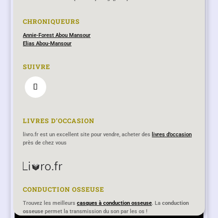
CHRONIQUEURS
Annie-Forest Abou Mansour
Elias Abou-Mansour
SUIVRE
LIVRES D’OCCASION
livro.fr est un excellent site pour vendre, acheter des
livres d’occasion
près de chez vous
CONDUCTION OSSEUSE
Lecritoire-des-muses.fr remplace désormais le blog
Trouvez les meilleurs
casques à conduction osseuse
. La
conduction
osseuse
lecritoiredesmuses.hautetfort.com qui ne sera plus actualisé
permet la transmission du son par les os !