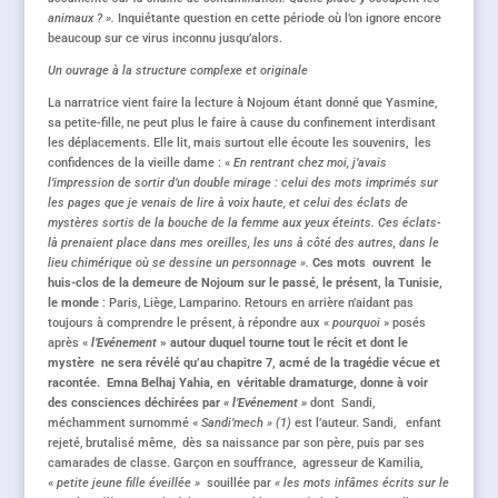
animaux ? ».
Inquiétante question en cette période où l’on ignore encore
beaucoup sur ce virus inconnu jusqu’alors.
Un ouvrage à la structure complexe et originale
La narratrice vient faire la lecture à Nojoum étant donné que Yasmine,
sa petite-fille, ne peut plus le faire à cause du confinement interdisant
les déplacements. Elle lit, mais surtout elle écoute les souvenirs, les
confidences de la vieille dame : «
En rentrant chez moi, j’avais
l’impression de sortir d’un double mirage : celui des mots imprimés sur
les pages que je venais de lire à voix haute, et celui des éclats de
mystères sortis de la bouche de la femme aux yeux éteints. Ces éclats-
là prenaient place dans mes oreilles, les uns à côté des autres, dans le
lieu chimérique où se dessine un personnage ».
Ces mots ouvrent le
huis-clos de la demeure de Nojoum sur le passé, le présent, la Tunisie,
le monde
: Paris, Liège, Lamparino. Retours en arrière n’aidant pas
toujours à comprendre le présent, à répondre aux «
pourquoi
» posés
après «
l’Evénement
» autour duquel tourne tout le récit et dont le
mystère ne sera révélé qu’au chapitre 7, acmé de la tragédie vécue et
racontée.
Emna Belhaj Yahia, en véritable dramaturge, donne à voir
des consciences déchirées par
« l’Evénement »
dont Sandi,
méchamment surnommé «
Sandi’mech » (1)
est l’auteur. Sandi, enfant
rejeté, brutalisé même, dès sa naissance par son père, puis par ses
camarades de classe. Garçon en souffrance, agresseur de Kamilia,
«
petite jeune fille éveillée »
souillée par
« les mots infâmes écrits sur le