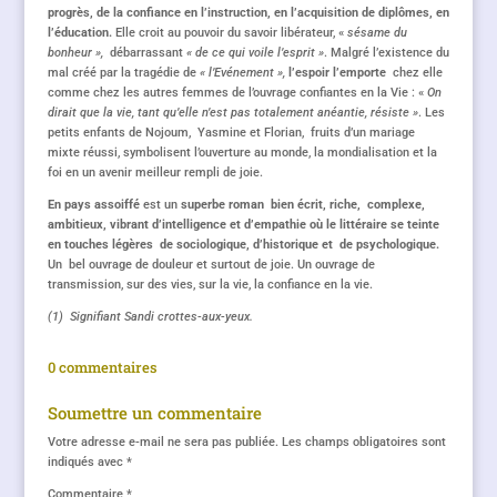
progrès, de la confiance en l’instruction, en l’acquisition de diplômes, en
l’éducation.
Elle croit au pouvoir du savoir libérateur, «
sésame du
bonheur »,
débarrassant
« de ce qui voile l’esprit »
. Malgré l’existence du
mal créé par la tragédie de
« l’Evénement »,
l’espoir l’emporte
chez elle
comme chez les autres femmes de l’ouvrage confiantes en la Vie : «
On
dirait que la vie, tant qu’elle n’est pas totalement anéantie, résiste »
. Les
petits enfants de Nojoum, Yasmine et Florian, fruits d’un mariage
mixte réussi, symbolisent l’ouverture au monde, la mondialisation et la
foi en un avenir meilleur rempli de joie.
En pays assoiffé
est un
superbe roman bien écrit, riche, complexe,
ambitieux, vibrant d’intelligence et d’empathie où le littéraire se teinte
en touches légères de sociologique, d’historique et de psychologique.
Un bel ouvrage de douleur et surtout de joie. Un ouvrage de
transmission, sur des vies, sur la vie, la confiance en la vie.
(1) Signifiant Sandi crottes-aux-yeux.
0 commentaires
Soumettre un commentaire
Votre adresse e-mail ne sera pas publiée.
Les champs obligatoires sont
indiqués avec
*
Commentaire
*