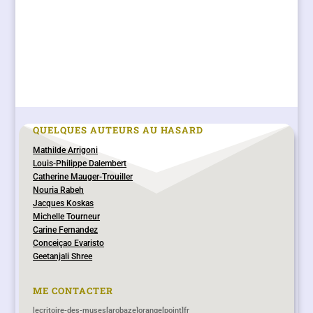
QUELQUES AUTEURS AU HASARD
Mathilde Arrigoni
Louis-Philippe Dalembert
Catherine Mauger-Trouiller
Nouria Rabeh
Jacques Koskas
Michelle Tourneur
Carine Fernandez
Conceiçao Evaristo
Geetanjali Shree
ME CONTACTER
lecritoire-des-muses[arobaze]orange[point]fr