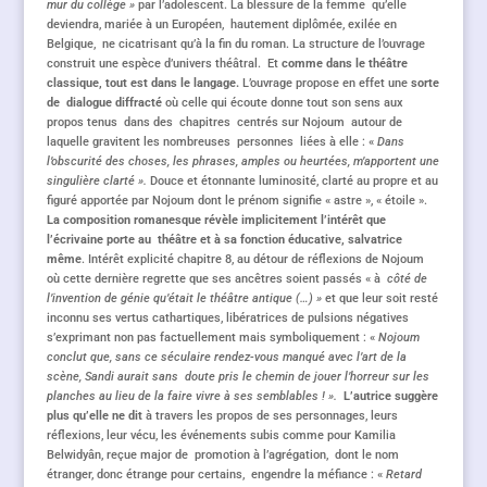
mur du collège »
par l’adolescent. La blessure de la femme qu’elle
deviendra, mariée à un Européen, hautement diplômée, exilée en
Belgique, ne cicatrisant qu’à la fin du roman. La structure de l’ouvrage
construit une espèce d’univers théâtral. Et
comme dans le théâtre
classique, tout est dans le langage.
L’ouvrage propose en effet une
sorte
de dialogue diffracté
où celle qui écoute donne tout son sens aux
propos tenus dans des chapitres centrés sur Nojoum autour de
laquelle gravitent les nombreuses personnes liées à elle : «
Dans
l’obscurité des choses, les phrases, amples ou heurtées, m’apportent une
singulière clarté ».
Douce et étonnante luminosité, clarté au propre et au
figuré apportée par Nojoum dont le prénom signifie « astre », « étoile ».
La composition romanesque révèle implicitement l’intérêt que
l’écrivaine porte au théâtre et à sa fonction éducative, salvatrice
même
. Intérêt explicité chapitre 8, au détour de réflexions de Nojoum
où cette dernière regrette que ses ancêtres soient passés « à
côté de
l’invention de génie qu’était le théâtre antique (…) »
et que leur soit resté
inconnu ses vertus cathartiques, libératrices de pulsions négatives
s’exprimant non pas factuellement mais symboliquement : «
Nojoum
conclut que, sans ce séculaire rendez-vous manqué avec l’art de la
scène, Sandi aurait sans doute pris le chemin de jouer l’horreur sur les
planches au lieu de la faire vivre à ses semblables ! ».
L’autrice suggère
plus qu’elle ne dit
à travers les propos de ses personnages, leurs
réflexions, leur vécu, les événements subis comme pour Kamilia
Belwidyân, reçue major de promotion à l’agrégation, dont le nom
étranger, donc étrange pour certains, engendre la méfiance : «
Retard