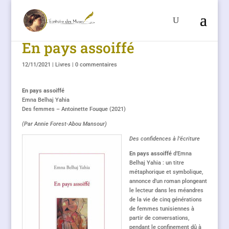
En pays assoiffé
12/11/2021
|
Livres
|
0 commentaires
En pays assoiffé
Emna Belhaj Yahia
Des femmes – Antoinette Fouque (2021)
(Par Annie Forest-Abou Mansour)
Des confidences à l’écriture
En pays assoiffé
d’Emna
Belhaj Yahia
: un titre
métaphorique et symbolique,
annonce d’un roman plongeant
le lecteur dans les méandres
de la vie de cinq générations
de femmes tunisiennes à
partir de conversations,
pendant le confinement dû à