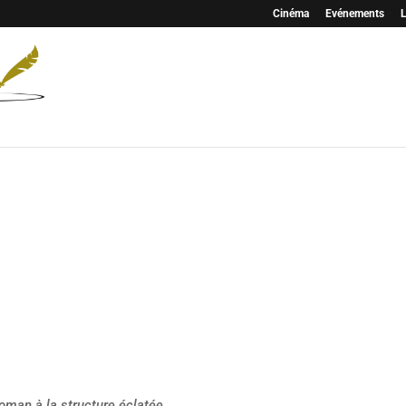
Cinéma
Evénements
L
oman à la structure éclatée