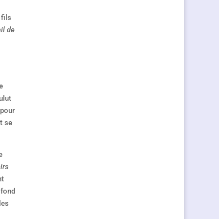
fils
il de
e
ulut
 pour
t se
e
irs
nt
 fond
les