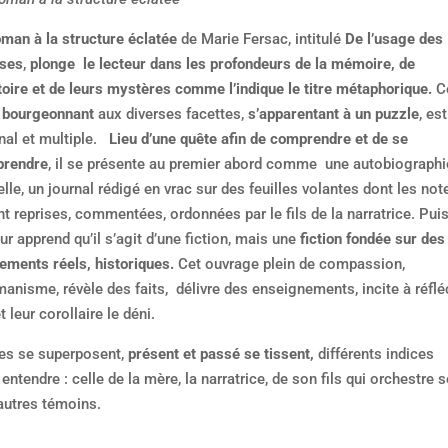
man à la structure éclatée
de Marie Fersac, intitulé
De l’usage des
ses
,
plonge le lecteur dans les profondeurs de la mémoire, de
stoire et de leurs mystères comme l’indique le titre métaphorique.
C
t bourgeonnant
aux diverses facettes,
s’apparentant à un puzzle
, est
inal et multiple.
Lieu d’une quête afin de comprendre et de se
rendre
, il se présente au premier abord comme une autobiographi
elle, un journal rédigé en vrac sur des feuilles volantes dont les no
t reprises, commentées, ordonnées par le fils de la narratrice. Puis
ur apprend qu’il s’agit d’une fiction, mais une
fiction fondée sur des
ements réels, historiques.
Cet ouvrage plein de compassion,
manisme, révèle des faits, délivre des enseignements, incite à réflé
t leur corollaire le déni.
es se superposent,
présent et passé se tissent,
différents indices
entendre : celle de la mère, la narratrice, de son fils qui orchestre 
autres témoins.