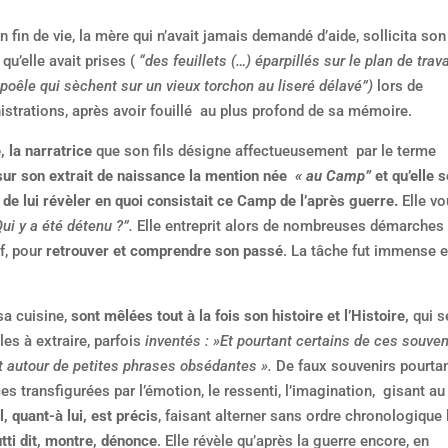
fin de vie, la mère qui n’avait jamais demandé d’aide, sollicita son 
qu’elle avait prises (
“des feuillets (…) éparpillés sur le plan de trava
 poêle qui sèchent sur un vieux torchon au liseré délavé”)
lors de
strations, après avoir fouillé au plus profond de sa mémoire.
 la narratrice
que son fils désigne affectueusement par le terme
sur son extrait de naissance la mention née
« au Camp”
et qu’elle s
de lui révèler en quoi consistait ce Camp de l’après guerre.
Elle vo
ui y a été détenu ?”.
Elle entreprit alors de nombreuses démarches
f, pour
retrouver et comprendre son passé
. La tâche fut immense e
sa cuisine,
sont mêlées tout à la fois son histoire et l’Histoire,
qui s
les à extraire, parfois
inventés : »Et pourtant certains de ces souven
ant autour de petites phrases obsédantes ».
De faux souvenirs pourta
es transfigurées par l’émotion, le ressenti, l’imagination, gisant au
, quant-à lui, est précis
, faisant alterner sans ordre chronologique 
tti dit, montre, dénonce
. Elle révèle qu’après la guerre encore, en