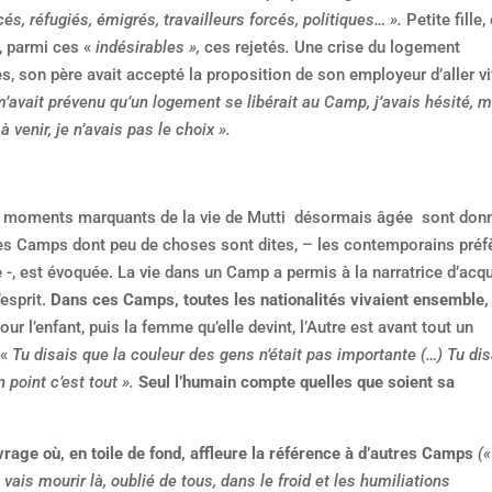
cés, réfugiés, émigrés, travailleurs forcés, politiques… ».
Petite fille, 
, parmi ces «
indésirables »,
ces rejetés
.
Une crise du logement
es, son père avait accepté la proposition de son employeur d’aller vi
m’avait prévenu qu’un logement se libérait au Camp, j’avais hésité, 
venir, je n’avais pas le choix ».
s moments marquants de la vie de Mutti désormais âgée sont don
e des Camps dont peu de choses sont dites, – les contemporains préf
-, est évoquée. La vie dans un Camp a permis à la narratrice d’acqu
esprit.
Dans ces Camps, toutes les nationalités vivaient ensemble,
Pour l’enfant, puis la femme qu’elle devint, l’Autre est avant tout un
 «
Tu disais que la couleur des gens n’était pas importante (…) Tu dis
 point c’est tout ».
Seul l’humain compte quelles que soient sa
uvrage où, en toile de fond, affleure la référence à d’autres Camps
(«
vais mourir là, oublié de tous, dans le froid et les humiliations