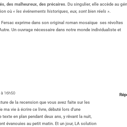
etés, des malheureux, des précaires
. Du singulier, elle accède au gén
tion où
« les événements historiques, eux, sont bien réels »
.
ie Fersac exprime dans son original roman mosaïque
ses révoltes
e l’Autre. Un ouvrage nécessaire dans notre monde individualiste et
2 à 16h50
Rép
cture de la recension que vous avez faite sur les
 ma vie à écrire ce livre, débuté lors d’une
le texte en plan pendant deux ans, y rêvant la nuit,
ent évanouies au petit matin. Et un jour, LA solution