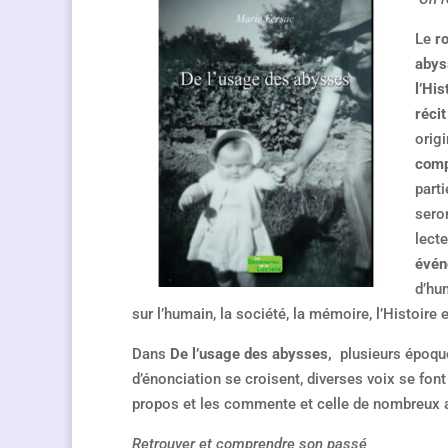
Le
ro
abys
l’Hi
réci
orig
comp
parti
seron
lecte
évén
d’hu
sur l’humain, la société, la mémoire, l’Histoire e
Dans
De l’usage des abysses,
plusieurs époqu
d’énonciation se croisent, diverses voix se font 
propos et les commente et celle de nombreux 
Retrouver et comprendre son passé