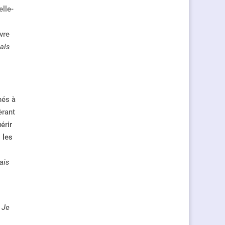
elle-
vre
mais
nés à
èrant
érir
 les
ais
 Je