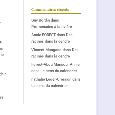
Commentaires récents
Guy Bordin
dans
e
Promenades à la rivière
Annie FOREST
dans
Des
racines dans la cendre
e
tes
Vincent Mangado
dans
Des
 le
racines dans la cendre
Forest-Abou Mansour Annie
dans
Le sens du calendrier
chir
nathalie Leger-Cresson
dans
Le sens du calendrier
ses