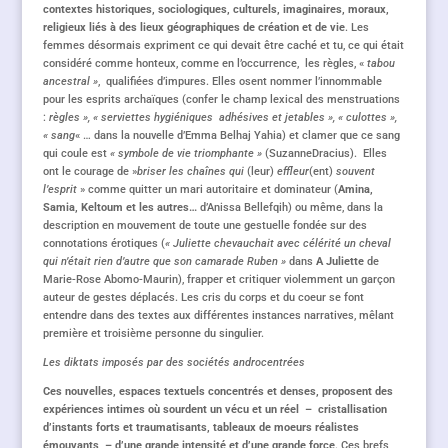
contextes historiques, sociologiques, culturels, imaginaires, moraux,
religieux liés à des lieux géographiques de création et de vie
. Les
femmes désormais expriment ce qui devait être caché et tu, ce qui était
considéré comme honteux, comme en l’occurrence, les règles, «
tabou
ancestral »
, qualifiées d’impures. Elles osent nommer l’innommable
pour les esprits archaïques (confer le champ lexical des menstruations
:
règles », « serviettes hygiéniques
adhésives et jetables », « culottes »,
« sang
« … dans la nouvelle d’Emma Belhaj Yahia) et clamer que ce sang
qui coule est
« symbole de vie triomphante »
(SuzanneDracius). Elles
ont le courage de »
briser les chaînes
qui
(leur)
effleur
(ent)
souvent
l’esprit
» comme quitter un mari autoritaire et dominateur (
Amina,
Samia, Keltoum et les autres…
d’Anissa Bellefqih) ou même, dans la
description en mouvement de toute une gestuelle fondée sur des
connotations érotiques (
« Juliette chevauchait avec célérité un cheval
qui n’était rien d’autre que son camarade Ruben »
dans
A Juliette
de
Marie-Rose Abomo-Maurin), frapper et critiquer violemment un garçon
auteur de gestes déplacés. Les cris du corps et du coeur se font
entendre dans des textes aux différentes instances narratives, mêlant
première et troisième personne du singulier.
Les diktats imposés par des sociétés androcentrées
Ces nouvelles, espaces textuels concentrés et denses, proposent des
expériences intimes où sourdent un vécu et un réel – cristallisation
d’instants forts et traumatisants, tableaux de moeurs réalistes
émouvants – d’une grande intensité et d’une grande force
. Ces brefs