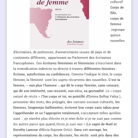
collectif
Corps de
fille,
corps de
femme
regroupe
quinze
nouvelles
d’écrivaines, de poétesses, d’universitaires issues de pays et de
continents différents, appartenant au Parlement des écrivaines
francophones. Ces
écritures féminines et féministes
s’inscrivent dans
la revendication indirecte ou directe à travers
différentes histoires :
fictions, autofictions ou confidences.
Comme l’indique le titre, le corps
féminin, la féminité sont les sujets récurrents des nouvelles
. C’est la
femme, – non plus l’homme -, qui dit le corps féminin, sans censure,
qui dit son intériorité, son ressenti, son vécu, sa gestualité
. Le «
corps
saturé de récits »
(
Ton corps et toi, en pointillé
d’Emma Belhaj Yahia ),
prisonnier des mots, des préjugés, des carcans sociaux-culturels
, les
femmes, longtemps baillonnées, écrivent leur corps sans tabou pour
l’appréhender et se l’approprier totalement
, s’acceptant telles qu’elles
sont : »
je n’arrête plus d’écrire et je m’en fiche si je ne suis pas comme
les autres parce que quand j’écris je suis moi »
(
Le sapin de Noël et
Dorothy Lamour
d’Alicia Dujovne Ortiz).
Dans cet ouvrage, les
représentations du corps, les discours, les récits sont pris dans des