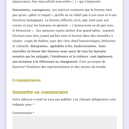
impuissance, leur masculinité exacerbée (…) »
qui s’imposent.
Humanistes, courageuses,
ces autrices montrent que la femme n’est
pas qu’un «
gibier à traquer »,
qu’elle ne se réduit pas à son sexe et à ses
fonctions biologiques. La femme réfléchit, écrit, agit, lutte pour ses
soeurs et pour les humains en général : «
L’antiracisme va de pair avec
le féminisme »
. Ces auteures toutes dotées d’un grand talent, manient
l’écriture avec brio, jouant parfois avec le lecteur dans des nouvelles à
chutes- coups de théâtre, avec des clins d’oeil humoristiques, littéraires
et culturels.
Attrayantes, agréables à lire, bouleversantes, leurs
nouvelles en faveur des femmes mais aussi de tous les humains
meurtris par les préjugés, l’intolérance et la violence sont également
une incitation à la réflexionet au changement
. C’est un moyen de
favoriser l’évolution des représentations et des visions du monde.
0 commentaires
Soumettre un commentaire
Votre adresse e-mail ne sera pas publiée.
Les champs obligatoires sont
indiqués avec
*
Commentaire
*