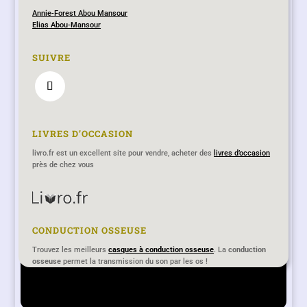
Annie-Forest Abou Mansour
Elias Abou-Mansour
SUIVRE
LIVRES D’OCCASION
livro.fr est un excellent site pour vendre, acheter des
livres d’occasion
près de chez vous
CONDUCTION OSSEUSE
Lecritoire-des-muses.fr remplace désormais le blog
Trouvez les meilleurs
casques à conduction osseuse
. La
conduction
osseuse
lecritoiredesmuses.hautetfort.com qui ne sera plus actualisé
permet la transmission du son par les os !