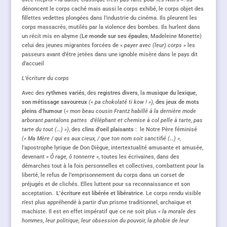
dénoncent le corps caché mais aussi le corps exhibé, le corps objet des
fillettes vedettes plongées dans l’industrie du cinéma. Ils pleurent les
corps massacrés, mutilés par la violence des bombes. Ils hurlent dans
un récit mis en abyme (
Le monde sur ses épaules
, Madeleine Monette)
celui des jeunes migrantes forcées de «
payer avec (leur) corps »
les
passeurs avant d’être jetées dans une ignoble misère dans le pays dit
d’accueil
L’écriture du corps
Avec des
rythmes variés
, des
registres divers
, la
musique du lexique,
son métissage savoureux
(« pa chokolaté ti kow ! »),
des jeux de mots
pleins d’humour
(«
mon beau cousin Frantz habillé à la dernière mode
arborant pantalons pattes d’éléphant et chemise à col pelle à tarte, pas
tarte du tout (…) »)
, des
clins d’oeil plaisants
: le Notre Père féminisé
(« Ma Mère / qui es aux cieux, / que ton nom soit sanctifié (…) »,
l’apostrophe lyrique de Don Diègue, intertextualité amusante et amusée,
devenant «
Ô rage, ô tonnerre »,
toutes les écrivaines, dans des
démarches tout à la fois personnelles et collectives, combattent pour la
liberté, le refus de l’emprisonnement du corps dans un corset de
préjugés et de clichés. Elles luttent pour sa reconnaissance et son
acceptation.
L’écriture est libérée et libératrice
. Le corps rendu visible
n’est plus appréhendé à partir d’un prisme traditionnel, archaïque et
machiste. Il est en effet impératif que ce ne soit plus
« la morale des
hommes, leur politique, leur obsession du pouvoir, la phobie de leur