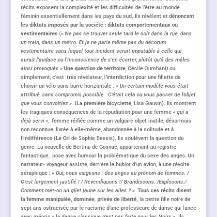
récits exposent la complexité et les difficultés de l’être au monde
féminin essentiellement dans les pays du sud. Ils révèlent et
dénoncent
les diktats imposés par la société : diktats comportementaux ou
vestimentaires
(
« Ne pas se trouver seule tard le soir dans la rue, dans
un train, dans un métro. Et je ne parle même pas du décorum
vestimentaire sans lequel tout incident serait imputable à celle qui
aurait l’audace ou l’inconscience de s’en écarter, plutôt qu’à des mâles
ainsi provoqués »
Une question de territoire
, Cécile Oumhani
)
ou
simplement, c’est très révélateur, l’interdiction pour une fillette de
choisir un vélo sans barre horizontale :
« Un certain modèle vous était
attribué, sans compromis possible. C’était cela ou vous passer de l’objet
que vous convoitiez ».
(La première bicyclette
, Lisa Gauvin). Ils montrent
les tragiques conséquences de la répudiation pour une femme «
qui a
déjà servi »,
femme réifiée comme un vulgaire objet inutile, désormais
non reconnue, livrée à elle-même, abandonnée à la solitude et à
l’indifférence (
Le Cri
de Sophie Bessis). Ils soulèvent la question du
genre. La nouvelle de Bertina de Cosnac, appartenant au registre
fantastique, pose avec humour la problématique du sexe des anges. Un
narrateur- voyageur assiste, derrière le hublot d’un avion, à une révolte
séraphique : «
Oui, nous exigeons : des anges au prénom de femmes. /
C’est largement justifié ! / Revendiquons !/ Brandissons. /Explosons./
Comment met-on un gilet jaune sur les ailes ? ».
Tous ces récits disent
la femme manipulée, dominée, privée de liberté,
la petite fille noire de
sept ans ostracisée par le racisme d’une professeure de danse qui lance
avec mépris «
la danse classique n’est pas faite pour les Noirs »
. Ils