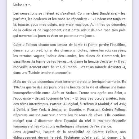
Lisbonne ».
Les sensations se mêlent et s’exaltent. Comme chez Baudelaire, « les
parfums, les couleurs et les sons se répondent » : « L’odeur est toujours
là, intacte, sous mes doigts, une vraie musique. Au milieu du désordre,
de la colère et de l’agacement, c’est cette odeur de soie rose très pâle
qui traverse les jours et vient se poser sur ma joue ».
Colette Fellous chante son amour de la vie (« j’aime perdre l’équilibre,
danser sur un pied, hurler des chansons idiotes, j’aime les voix cassées,
les terrains vagues, l’odeur des Landes, les dunes de Gammarth, les
passiflores, la forme de tes lèvres…»), clame la beauté d’exister (« Il est
merveilleusement onze heures du matin … c’est un miracle d’exister »),
dans une Tunisie tendre et sensuelle.
Mais un hiatus discordant vient interrompre cette féerique harmonie. En
1967, la guerre des six jours brise la beauté de la vie et allume une haine
incompréhensible entre Juifs et Arabes. Trente ans après cet éclat, «
l’épouvante » détruit toujours la Vie : « Et tous ces cœurs arrêtés, tous
ces rêves interrompus. Partout. A Bagdad, à Hébron, à Madrid, à Tel-Aviv,
à Dellhi, à New York, à Jénine, en Ossétie. ». Pourtant Colette Fellous
n’éprouve aucune rancœur contre les briseurs de rêves. Elle continue
malgré tout à discerner dans l’opacité du réel la moindre étincelle
lumineuse et les vibrations esthétiques intenses de l’existence.
Dans Aujourd’hui, l’acuité de la sensibilité de Colette Fellous, son
éblouissement devant le réel, l’éclairage qu’elle sait lui donner ; la