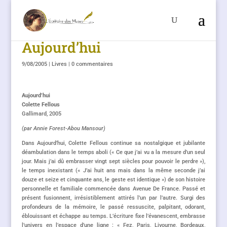
Aujourd’hui
9/08/2005
|
Livres
|
0 commentaires
Aujourd’hui
Colette Fellous
Gallimard, 2005
(par Annie Forest-Abou Mansour)
Dans Aujourd’hui, Colette Fellous continue sa nostalgique et jubilante
déambulation dans le temps aboli (« Ce que j’ai vu a la mesure d’un seul
jour. Mais j’ai dû embrasser vingt sept siècles pour pouvoir le perdre »),
le temps inexistant (« J’ai huit ans mais dans la même seconde j’ai
douze et seize et cinquante ans, le geste est identique ») de son histoire
personnelle et familiale commencée dans Avenue De France. Passé et
présent fusionnent, irrésistiblement attirés l’un par l’autre. Surgi des
profondeurs de la mémoire, le passé ressuscite, palpitant, odorant,
éblouissant et échappe au temps. L’écriture fixe l’évanescent, embrasse
l’univers en l’espace d’une ligne : « Fez, Paris, Livourne, Bordeaux,