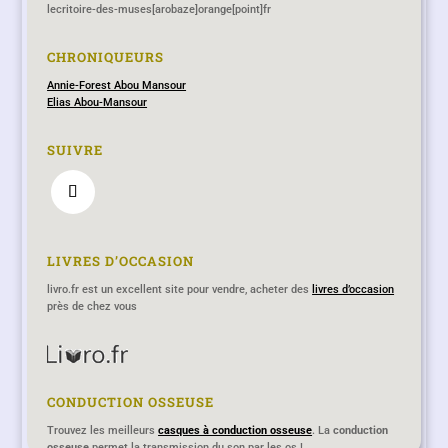
lecritoire-des-muses[arobaze]orange[point]fr
CHRONIQUEURS
Annie-Forest Abou Mansour
Elias Abou-Mansour
SUIVRE
LIVRES D’OCCASION
livro.fr est un excellent site pour vendre, acheter des
livres d’occasion
près de chez vous
CONDUCTION OSSEUSE
Lecritoire-des-muses.fr remplace désormais le blog
Trouvez les meilleurs
casques à conduction osseuse
. La
conduction
osseuse
lecritoiredesmuses.hautetfort.com qui ne sera plus actualisé
permet la transmission du son par les os !