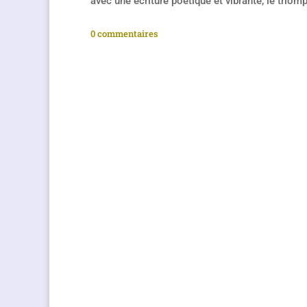
avec une écriture poétique et vibrante, le triomph
0 commentaires