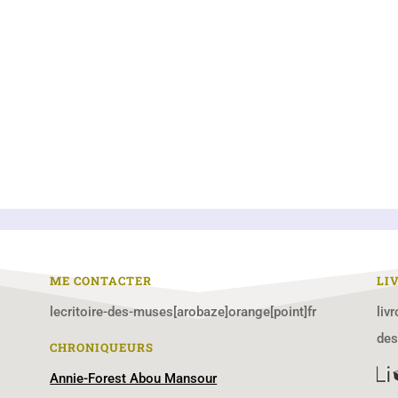
ME CONTACTER
LI
lecritoire-des-muses[arobaze]orange[point]fr
liv
de
CHRONIQUEURS
Annie-Forest Abou Mansour