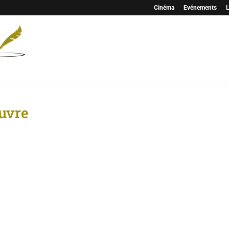
Cinéma
Evénements
L
uvre