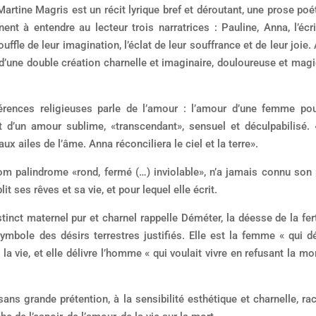
artine Magris est un récit lyrique bref et déroutant, une prose poé
ent à entendre au lecteur trois narratrices : Pauline, Anna, l’écri
ouffle de leur imagination, l’éclat de leur souffrance et de leur joie.
 d’une double création charnelle et imaginaire, douloureuse et magi
érences religieuses parle de l’amour : l’amour d’une femme po
 d’un amour sublime, «transcendant», sensuel et déculpabilisé. 
 ailes de l’âme. Anna réconciliera le ciel et la terre».
om palindrome «rond, fermé (…) inviolable», n’a jamais connu son 
 ses rêves et sa vie, et pour lequel elle écrit.
inct maternel pur et charnel rappelle Déméter, la déesse de la ferti
symbole des désirs terrestres justifiés. Elle est la femme « qui dé
e la vie, et elle délivre l’homme « qui voulait vivre en refusant la mor
ans grande prétention, à la sensibilité esthétique et charnelle, ra