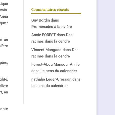
tique
Commentaires récents
vain.
 Anna
Guy Bordin
dans
que :
Promenades à la rivière
Annie FOREST
dans
Des
ur un
racines dans la cendre
«Etre
Vincent Mangado
dans
Des
racines dans la cendre
père,
Forest-Abou Mansour Annie
dans
Le sens du calendrier
lité,
nathalie Leger-Cresson
dans
livre
Le sens du calendrier
t, en
conte